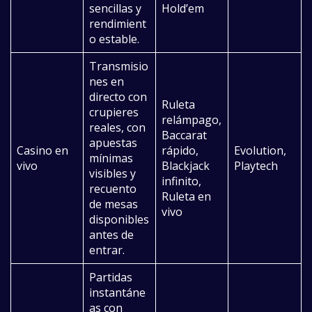
sencillas y
Hold’em
rendimient
o estable.
Transmisio
nes en
directo con
Ruleta
crupieres
relámpago,
reales, con
Baccarat
apuestas
Casino en
rápido,
Evolution,
mínimas
vivo
Blackjack
Playtech
visibles y
infinito,
recuento
Ruleta en
de mesas
vivo
disponibles
antes de
entrar.
Partidas
instantáne
as con