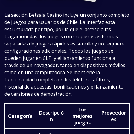
La sección Betsala Casino incluye un conjunto completo
de juegos para usuarios de Chile. La interfaz está
estructurada por tipo, por lo que el acceso a las
tragamonedas, los juegos con crupier y las formas
separadas de juegos rápidos es sencillo y no requiere
configuraciones adicionales. Todos los juegos se
pueden jugar en CLP, y el lanzamiento funciona a
través de un navegador, tanto en dispositivos móviles
como en una computadora. Se mantiene la
funcionalidad completa en los teléfonos: filtros,
historial de apuestas, bonificaciones y el lanzamiento
de versiones de demostración.
Los
Descripció
Proveedor
Categoría
mejores
n
es
juegos