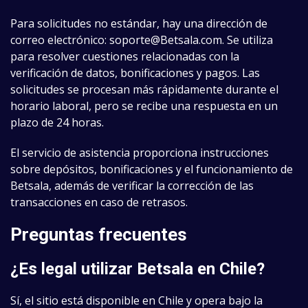
Para solicitudes no estándar, hay una dirección de
correo electrónico:
soporte@Betsala.com
. Se utiliza
para resolver cuestiones relacionadas con la
verificación de datos, bonificaciones y pagos. Las
solicitudes se procesan más rápidamente durante el
horario laboral, pero se recibe una respuesta en un
plazo de 24 horas.
El servicio de asistencia proporciona instrucciones
sobre depósitos, bonificaciones y el funcionamiento de
Betsala, además de verificar la corrección de las
transacciones en caso de retrasos.
Preguntas frecuentes
¿Es legal utilizar Betsala en Chile?
Sí, el sitio está disponible en Chile y opera bajo la