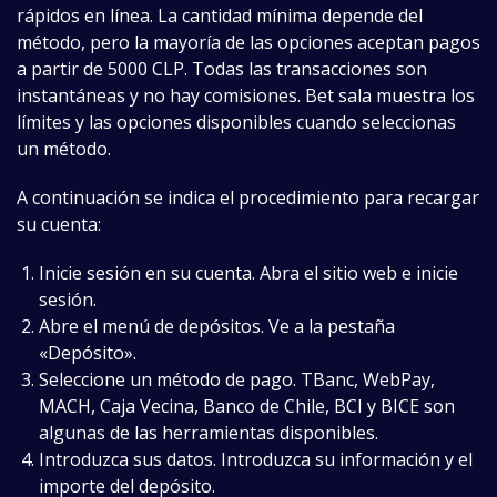
rápidos en línea. La cantidad mínima depende del
método, pero la mayoría de las opciones aceptan pagos
a partir de 5000 CLP. Todas las transacciones son
instantáneas y no hay comisiones. Bet sala muestra los
límites y las opciones disponibles cuando seleccionas
un método.
A continuación se indica el procedimiento para recargar
su cuenta:
Inicie sesión en su cuenta. Abra el sitio web e inicie
sesión.
Abre el menú de depósitos. Ve a la pestaña
«Depósito».
Seleccione un método de pago. TBanc, WebPay,
MACH, Caja Vecina, Banco de Chile, BCI y BICE son
algunas de las herramientas disponibles.
Introduzca sus datos. Introduzca su información y el
importe del depósito.