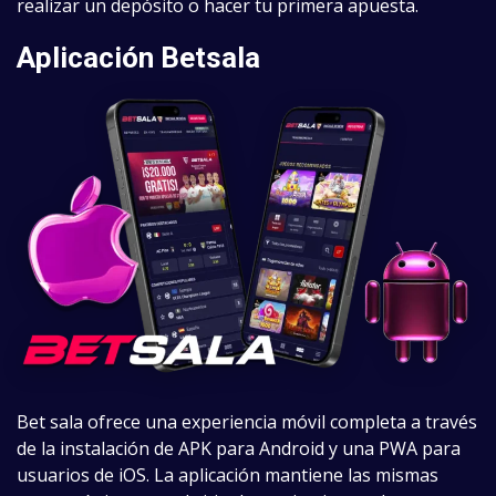
realizar un depósito o hacer tu primera apuesta.
Aplicación Betsala
Bet sala ofrece una experiencia móvil completa a través
de la instalación de APK para Android y una PWA para
usuarios de iOS. La aplicación mantiene las mismas