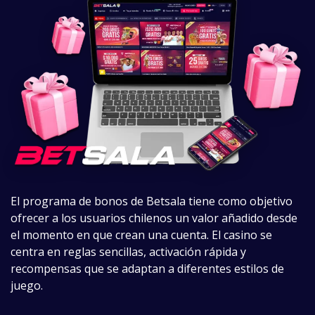
El programa de bonos de Betsala tiene como objetivo
ofrecer a los usuarios chilenos un valor añadido desde
el momento en que crean una cuenta. El casino se
centra en reglas sencillas, activación rápida y
recompensas que se adaptan a diferentes estilos de
juego.