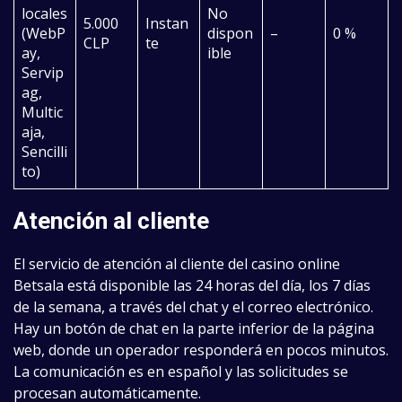
locales
No
5.000
Instan
(WebP
dispon
–
0 %
CLP
te
ay,
ible
Servip
ag,
Multic
aja,
Sencilli
to)
Atención al cliente
El servicio de atención al cliente del casino online
Betsala está disponible las 24 horas del día, los 7 días
de la semana, a través del chat y el correo electrónico.
Hay un botón de chat en la parte inferior de la página
web, donde un operador responderá en pocos minutos.
La comunicación es en español y las solicitudes se
procesan automáticamente.