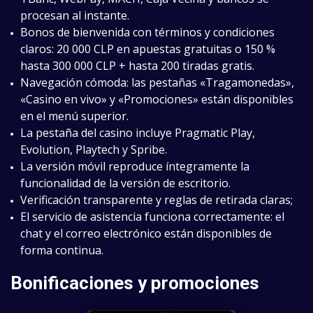
procesan al instante.
Bonos de bienvenida con términos y condiciones
claros: 20 000 CLP en apuestas gratuitas o 150 %
hasta 300 000 CLP + hasta 200 tiradas gratis.
Navegación cómoda: las pestañas «Tragamonedas»,
«Casino en vivo» y «Promociones» están disponibles
en el menú superior.
La pestaña del casino incluye Pragmatic Play,
Evolution, Playtech y Spribe.
La versión móvil reproduce íntegramente la
funcionalidad de la versión de escritorio.
Verificación transparente y reglas de retirada claras;
El servicio de asistencia funciona correctamente: el
chat y el correo electrónico están disponibles de
forma continua.
Bonificaciones y promociones