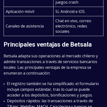
juegos crash
Aplicación móvil
Sí, Android e iOS.
Chat en vivo, correo
Canales de asistencia
electrónico, redes
sociales
Principales ventajas de Betsala
Betsala adapta sus operaciones al mercado chileno y
admite transacciones a través de servicios bancarios
locales. Las principales ventajas de la empresa se
enumeran a continuación:
El registro también se ha simplificado: el formulario
incluye campos estándar, tras lo cual se puede
acceder a los depósitos, bonificaciones y juegos.
Depósitos rápidos: las transacciones a través de
TBanc, WebPay, MACH, Caja Vecina y bancos se