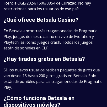
licencia OGL/2024/1506/0854 de Curazao. No hay
restricciones para los usuarios de ese país.
¿Qué ofrece Betsala Casino?
En Betsala encontrarás tragamonedas de Pragmatic
Play, juegos de mesa, casino en vivo de Evolution y
Playtech, así como juegos crash. Todos los juegos
están disponibles en CLP.
¿Hay tiradas gratis en Betsala?
Sí, los nuevos usuarios reciben paquetes de giros que
van desde 15 hasta 200 giros gratis en Betsala. Solo
están disponibles para las tragamonedas de Pragmatic
Play.
¿Cómo funciona Betsala en
dispositivos móviles?