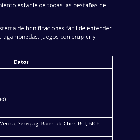
miento estable de todas las pestañas de
stema de bonificaciones fácil de entender
e tragamonedas, juegos con crupier y
Datos
ao)
cina, Servipag, Banco de Chile, BCI, BICE,