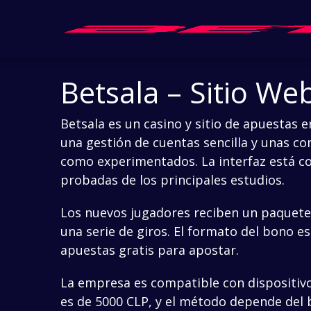
Betsala – Sitio We
Betsala es un casino y sitio de apuestas e
una gestión de cuentas sencilla y unas c
como experimentados. La interfaz está con
probadas de los principales estudios.
Los nuevos jugadores reciben un paquete 
una serie de giros. El formato del bono e
apuestas gratis para apostar.
La empresa es compatible con dispositivos
es de 5000 CLP, y el método depende del ba