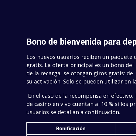
Bono de bienvenida para dep
Los nuevos usuarios reciben un paquete d
gratis. La oferta principal es un bono de
de la recarga, se otorgan giros gratis: de
su activación. Solo se pueden utilizar en
En el caso de la recompensa en efectivo,
de casino en vivo cuentan al 10 % si los 
usuarios se detallan a continuación.
Bonificación