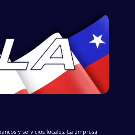
bancos y servicios locales. La empresa