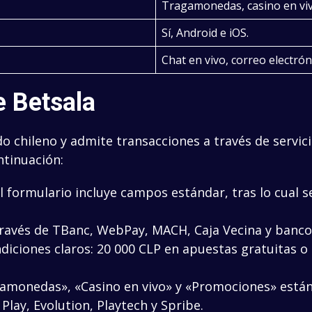
Tragamonedas, casino en viv
Sí, Android e iOS.
Chat en vivo, correo electrón
e Betsala
 chileno y admite transacciones a través de servicio
ntinuación:
el formulario incluye campos estándar, tras lo cual 
través de TBanc, WebPay, MACH, Caja Vecina y bancos
iciones claros: 20 000 CLP en apuestas gratuitas o
monedas», «Casino en vivo» y «Promociones» están 
Play, Evolution, Playtech y Spribe.