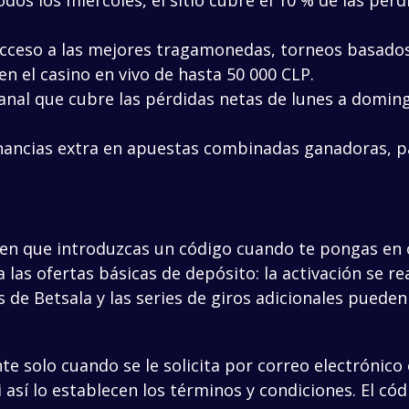
Acceso a las mejores tragamonedas, torneos basado
n el casino en vivo de hasta 50 000 CLP.
anal que cubre las pérdidas netas de lunes a doming
ancias extra en apuestas combinadas ganadoras, pa
ren que introduzcas un código cuando te pongas en c
 las ofertas básicas de depósito: la activación se re
s de Betsala y las series de giros adicionales pueden
e solo cuando se le solicita por correo electrónico 
 así lo establecen los términos y condiciones. El cód