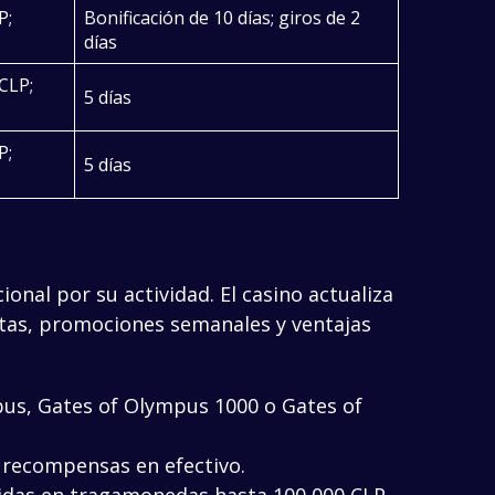
P;
Bonificación de 10 días; giros de 2
días
CLP;
5 días
P;
5 días
nal por su actividad. El casino actualiza
rtas, promociones semanales y ventajas
mpus, Gates of Olympus 1000 o Gates of
y recompensas en efectivo.
rdidas en tragamonedas hasta 100 000 CLP