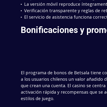
La versión móvil reproduce íntegramente 
Verificación transparente y reglas de ret
El servicio de asistencia funciona corre
Bonificaciones y pro
El programa de bonos de Betsala tiene c
a los usuarios chilenos un valor añadido
que crean una cuenta. El casino se centra 
activación rápida y recompensas que se a
estilos de juego.