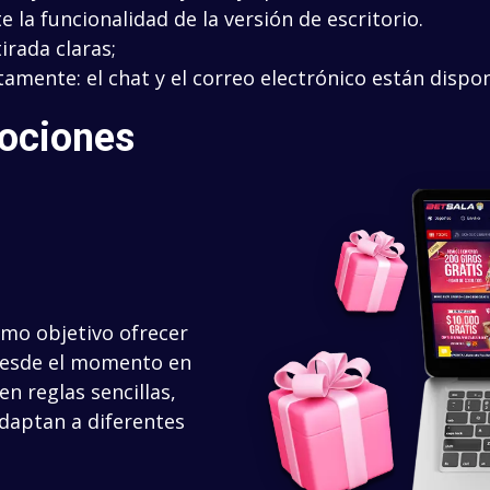
la funcionalidad de la versión de escritorio.
irada claras;
ctamente: el chat y el correo electrónico están disp
mociones
omo objetivo ofrecer
 desde el momento en
en reglas sencillas,
daptan a diferentes