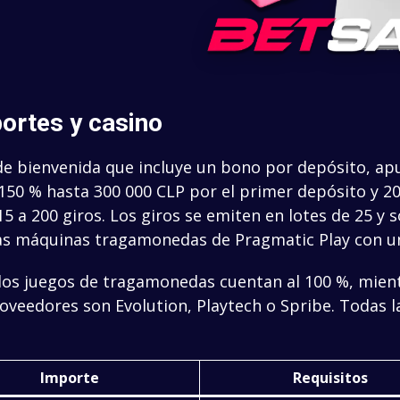
ortes y casino
e bienvenida que incluye un bono por depósito, apu
l 150 % hasta 300 000 CLP por el primer depósito y 2
 15 a 200 giros. Los giros se emiten en lotes de 25 y
 las máquinas tragamonedas de Pragmatic Play con un 
 los juegos de tragamonedas cuentan al 100 %, mient
proveedores son Evolution, Playtech o Spribe. Todas 
Importe
Requisitos