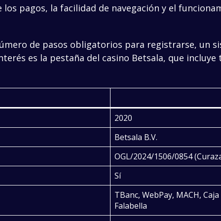
 los pagos, la facilidad de navegación y el funciona
úmero de pasos obligatorios para registrarse, un si
interés es la pestaña del casino Betsala, que incluy
2020
Betsala B.V.
OGL/2024/1506/0854 (Curaz
Sí
TBanc, WebPay, MACH, Caja Ve
Falabella