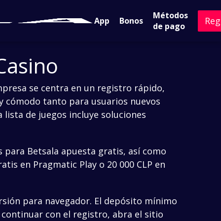
Métodos
Reg
App
Bonos
de pago
 Casino
mpresa se centra en un registro rápido,
muy cómodo tanto para usuarios nuevos
lista de juegos incluye soluciones
 para Betsala apuesta gratis, así como
ratis en Pragmatic Play o 20 000 CLP en
ersión para navegador. El depósito mínimo
ontinuar con el registro, abra el sitio