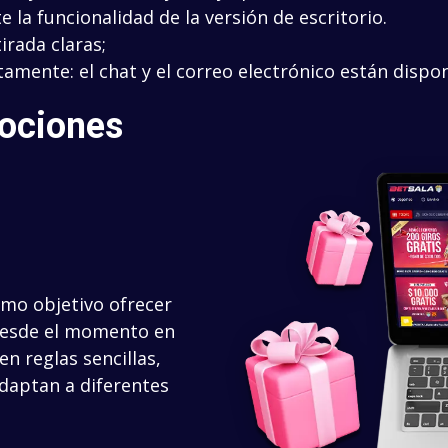
la funcionalidad de la versión de escritorio.
irada claras;
ctamente: el chat y el correo electrónico están disp
mociones
omo objetivo ofrecer
 desde el momento en
en reglas sencillas,
daptan a diferentes