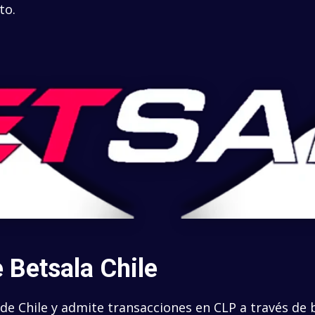
to.
 Betsala Chile
 de Chile y admite transacciones en CLP a través de 