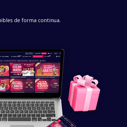
onibles de forma continua.