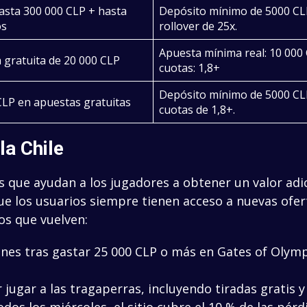
asta 300 000 CLP + hasta
Depósito mínimo de 5000 CL
os
rollover de 25x.
Apuesta mínima real: 10 000 
 gratuita de 20 000 CLP
cuotas: 1,8+
Depósito mínimo de 5000 CL
CLP en apuestas gratuitas
cuotas de 1,8+.
a Chile
ue ayudan a los jugadores a obtener un valor adicio
ue los usuarios siempre tienen acceso a nuevas ofe
os que vuelven:
lunes tras gastar 25 000 CLP o más en Gates of Oly
 jugar a las tragaperras, incluyendo tiradas gratis 
os los miércoles, el sitio cubre el 10 % de las pé