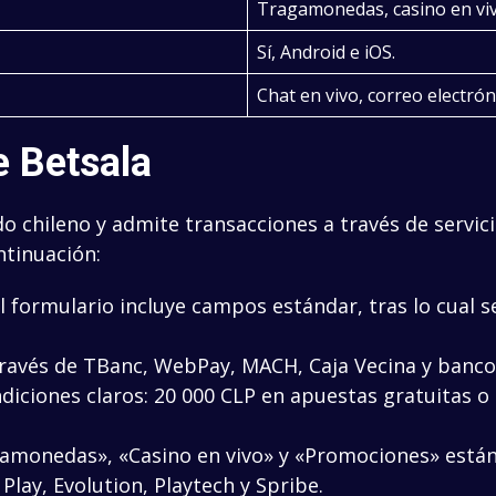
Tragamonedas, casino en viv
Sí, Android e iOS.
Chat en vivo, correo electrón
e Betsala
 chileno y admite transacciones a través de servicio
ntinuación:
el formulario incluye campos estándar, tras lo cual 
través de TBanc, WebPay, MACH, Caja Vecina y bancos
iciones claros: 20 000 CLP en apuestas gratuitas o
monedas», «Casino en vivo» y «Promociones» están 
Play, Evolution, Playtech y Spribe.