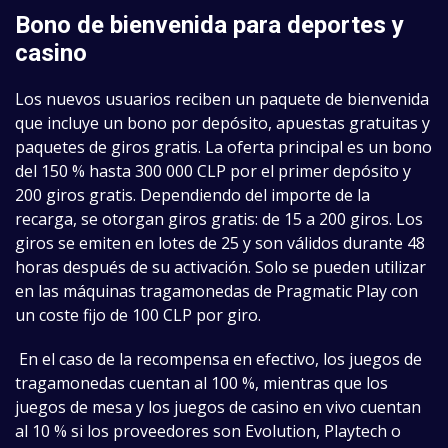
Bono de bienvenida para deportes y
casino
Los nuevos usuarios reciben un paquete de bienvenida
que incluye un bono por depósito, apuestas gratuitas y
paquetes de giros gratis. La oferta principal es un bono
del 150 % hasta 300 000 CLP por el primer depósito y
200 giros gratis. Dependiendo del importe de la
recarga, se otorgan giros gratis: de 15 a 200 giros. Los
giros se emiten en lotes de 25 y son válidos durante 48
horas después de su activación. Solo se pueden utilizar
en las máquinas tragamonedas de Pragmatic Play con
un coste fijo de 100 CLP por giro.
En el caso de la recompensa en efectivo, los juegos de
tragamonedas cuentan al 100 %, mientras que los
juegos de mesa y los juegos de casino en vivo cuentan
al 10 % si los proveedores son Evolution, Playtech o