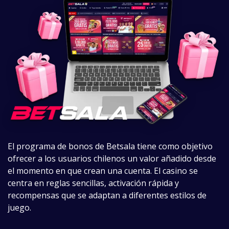
El programa de bonos de Betsala tiene como objetivo
ofrecer a los usuarios chilenos un valor añadido desde
el momento en que crean una cuenta. El casino se
centra en reglas sencillas, activación rápida y
recompensas que se adaptan a diferentes estilos de
juego.