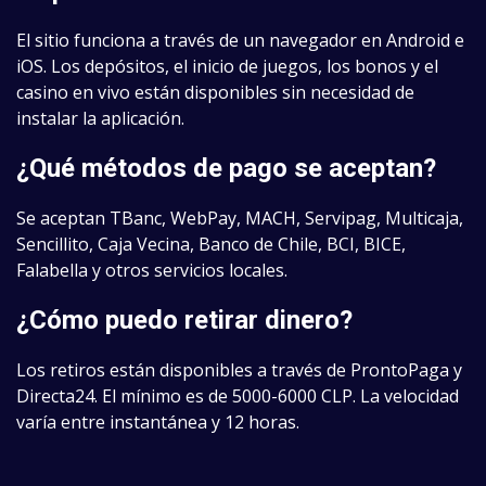
El sitio funciona a través de un navegador en Android e
iOS. Los depósitos, el inicio de juegos, los bonos y el
casino en vivo están disponibles sin necesidad de
instalar la aplicación.
¿Qué métodos de pago se aceptan?
Se aceptan TBanc, WebPay, MACH, Servipag, Multicaja,
Sencillito, Caja Vecina, Banco de Chile, BCI, BICE,
Falabella y otros servicios locales.
¿Cómo puedo retirar dinero?
Los retiros están disponibles a través de ProntoPaga y
Directa24. El mínimo es de 5000-6000 CLP. La velocidad
varía entre instantánea y 12 horas.