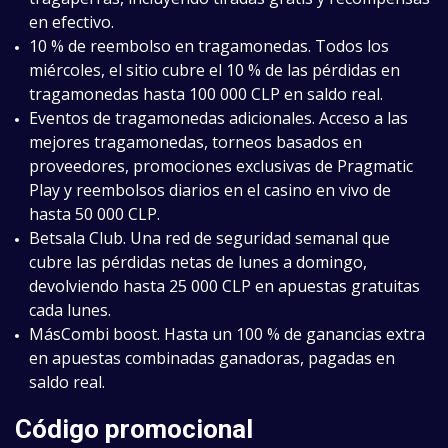
en efectivo.
10 % de reembolso en tragamonedas. Todos los
miércoles, el sitio cubre el 10 % de las pérdidas en
tragamonedas hasta 100 000 CLP en saldo real.
Eventos de tragamonedas adicionales. Acceso a las
mejores tragamonedas, torneos basados en
proveedores, promociones exclusivas de Pragmatic
Play y reembolsos diarios en el casino en vivo de
hasta 50 000 CLP.
Betsala Club. Una red de seguridad semanal que
cubre las pérdidas netas de lunes a domingo,
devolviendo hasta 25 000 CLP en apuestas gratuitas
cada lunes.
MásCombi boost. Hasta un 100 % de ganancias extra
en apuestas combinadas ganadoras, pagadas en
saldo real.
Código promocional