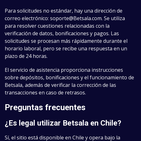
Para solicitudes no estándar, hay una dirección de
correo electrónico:
soporte@Betsala.com
. Se utiliza
para resolver cuestiones relacionadas con la
verificación de datos, bonificaciones y pagos. Las
solicitudes se procesan más rápidamente durante el
horario laboral, pero se recibe una respuesta en un
plazo de 24 horas.
El servicio de asistencia proporciona instrucciones
sobre depósitos, bonificaciones y el funcionamiento de
Betsala, además de verificar la corrección de las
transacciones en caso de retrasos.
Preguntas frecuentes
¿Es legal utilizar Betsala en Chile?
Sí, el sitio está disponible en Chile y opera bajo la