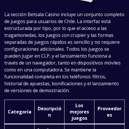
La sección Betsala Casino incluye un conjunto completo
de juegos para usuarios de Chile. La interfaz está
estructurada por tipo, por lo que el acceso a las
tragamonedas, los juegos con crupier y las formas
separadas de juegos rápidos es sencillo y no requiere
configuraciones adicionales. Todos los juegos se
pueden jugar en CLP, y el lanzamiento funciona a
través de un navegador, tanto en dispositivos móviles
como en una computadora. Se mantiene la
funcionalidad completa en los teléfonos: filtros,
historial de apuestas, bonificaciones y el lanzamiento
de versiones de demostración.
Los
Descripció
Proveedor
Categoría
mejores
n
es
juegos