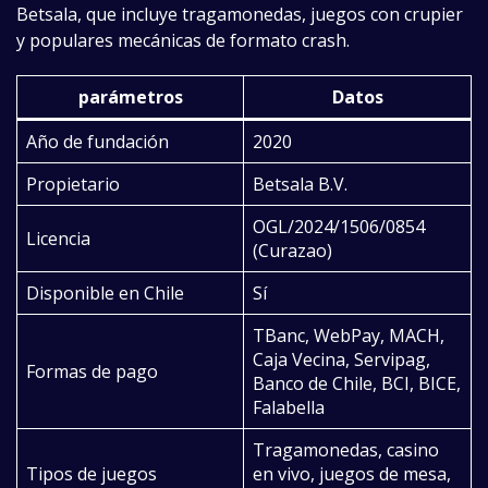
Betsala, que incluye tragamonedas, juegos con crupier
y populares mecánicas de formato crash.
parámetros
Datos
Año de fundación
2020
Propietario
Betsala B.V.
OGL/2024/1506/0854
Licencia
(Curazao)
Disponible en Chile
Sí
TBanc, WebPay, MACH,
Caja Vecina, Servipag,
Formas de pago
Banco de Chile, BCI, BICE,
Falabella
Tragamonedas, casino
Tipos de juegos
en vivo, juegos de mesa,