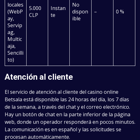
locales
No
5.000
Instan
(WebP
dispon
–
0 %
CLP
te
ay,
ible
Servip
ag,
Multic
aja,
Sencilli
to)
Atención al cliente
El servicio de atención al cliente del casino online
Betsala está disponible las 24 horas del día, los 7 días
de la semana, a través del chat y el correo electrónico.
Hay un botón de chat en la parte inferior de la página
web, donde un operador responderá en pocos minutos.
La comunicación es en español y las solicitudes se
procesan automáticamente.