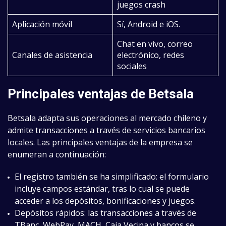
juegos crash
Aplicación móvil
Sí, Android e iOS.
Chat en vivo, correo
Canales de asistencia
electrónico, redes
sociales
Principales ventajas de Betsala
Betsala adapta sus operaciones al mercado chileno y
admite transacciones a través de servicios bancarios
locales. Las principales ventajas de la empresa se
enumeran a continuación:
El registro también se ha simplificado: el formulario
incluye campos estándar, tras lo cual se puede
acceder a los depósitos, bonificaciones y juegos.
Depósitos rápidos: las transacciones a través de
TBanc, WebPay, MACH, Caja Vecina y bancos se