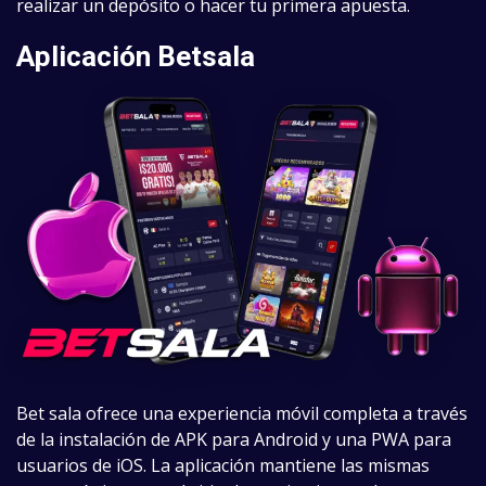
realizar un depósito o hacer tu primera apuesta.
Aplicación Betsala
Bet sala ofrece una experiencia móvil completa a través
de la instalación de APK para Android y una PWA para
usuarios de iOS. La aplicación mantiene las mismas