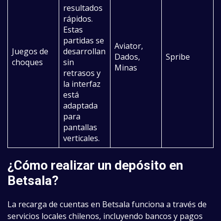
resultados
rápidos.
Estas
partidas se
Aviator,
Juegos de
desarrollan
Dados,
Spribe
choques
sin
Minas
retrasos y
la interfaz
está
adaptada
para
pantallas
verticales.
¿Cómo realizar un depósito en
Betsala?
La recarga de cuentas en Betsala funciona a través de
servicios locales chilenos, incluyendo bancos y pagos