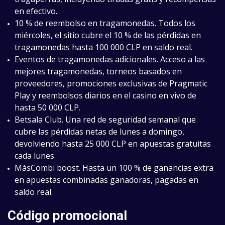
en efectivo.
10 % de reembolso en tragamonedas. Todos los
miércoles, el sitio cubre el 10 % de las pérdidas en
tragamonedas hasta 100 000 CLP en saldo real.
Eventos de tragamonedas adicionales. Acceso a las
mejores tragamonedas, torneos basados en
proveedores, promociones exclusivas de Pragmatic
Play y reembolsos diarios en el casino en vivo de
hasta 50 000 CLP.
Betsala Club. Una red de seguridad semanal que
cubre las pérdidas netas de lunes a domingo,
devolviendo hasta 25 000 CLP en apuestas gratuitas
cada lunes.
MásCombi boost. Hasta un 100 % de ganancias extra
en apuestas combinadas ganadoras, pagadas en
saldo real.
Código promocional