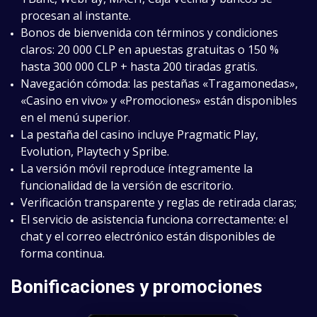
procesan al instante.
Bonos de bienvenida con términos y condiciones
claros: 20 000 CLP en apuestas gratuitas o 150 %
hasta 300 000 CLP + hasta 200 tiradas gratis.
Navegación cómoda: las pestañas «Tragamonedas»,
«Casino en vivo» y «Promociones» están disponibles
en el menú superior.
La pestaña del casino incluye Pragmatic Play,
Evolution, Playtech y Spribe.
La versión móvil reproduce íntegramente la
funcionalidad de la versión de escritorio.
Verificación transparente y reglas de retirada claras;
El servicio de asistencia funciona correctamente: el
chat y el correo electrónico están disponibles de
forma continua.
Bonificaciones y promociones