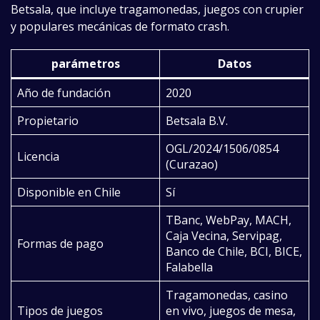
Betsala, que incluye tragamonedas, juegos con crupier
y populares mecánicas de formato crash.
parámetros
Datos
Año de fundación
2020
Propietario
Betsala B.V.
OGL/2024/1506/0854
Licencia
(Curazao)
Disponible en Chile
Sí
TBanc, WebPay, MACH,
Caja Vecina, Servipag,
Formas de pago
Banco de Chile, BCI, BICE,
Falabella
Tragamonedas, casino
Tipos de juegos
en vivo, juegos de mesa,