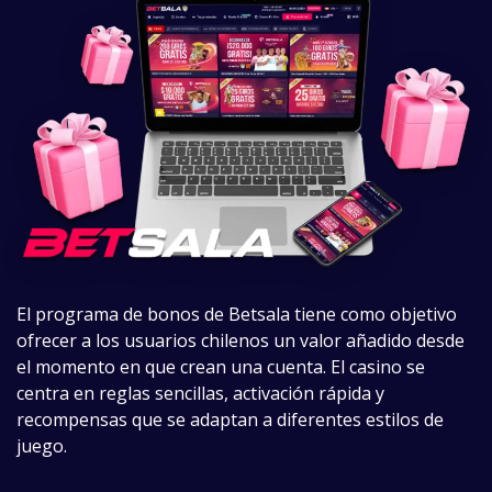
El programa de bonos de Betsala tiene como objetivo
ofrecer a los usuarios chilenos un valor añadido desde
el momento en que crean una cuenta. El casino se
centra en reglas sencillas, activación rápida y
recompensas que se adaptan a diferentes estilos de
juego.