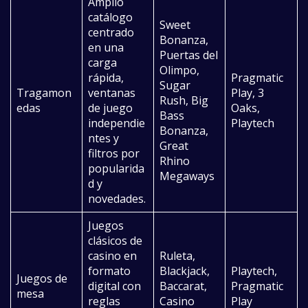
Amplio
catálogo
Sweet
centrado
Bonanza,
en una
Puertas del
carga
Olimpo,
rápida,
Pragmatic
Sugar
Tragamon
ventanas
Play, 3
Rush, Big
edas
de juego
Oaks,
Bass
independie
Playtech
Bonanza,
ntes y
Great
filtros por
Rhino
popularida
Megaways
d y
novedades.
Juegos
clásicos de
casino en
Ruleta,
formato
Blackjack,
Playtech,
Juegos de
digital con
Baccarat,
Pragmatic
mesa
reglas
Casino
Play