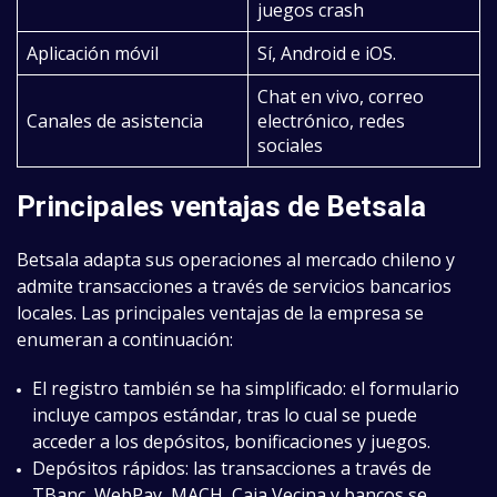
juegos crash
Aplicación móvil
Sí, Android e iOS.
Chat en vivo, correo
Canales de asistencia
electrónico, redes
sociales
Principales ventajas de Betsala
Betsala adapta sus operaciones al mercado chileno y
admite transacciones a través de servicios bancarios
locales. Las principales ventajas de la empresa se
enumeran a continuación:
El registro también se ha simplificado: el formulario
incluye campos estándar, tras lo cual se puede
acceder a los depósitos, bonificaciones y juegos.
Depósitos rápidos: las transacciones a través de
TBanc, WebPay, MACH, Caja Vecina y bancos se