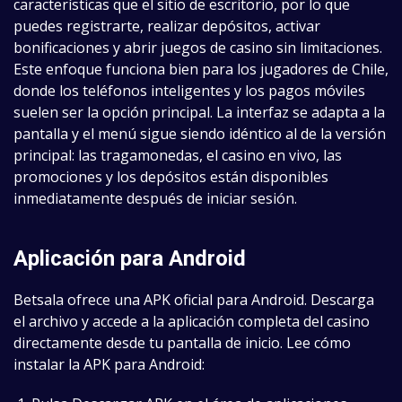
características que el sitio de escritorio, por lo que
puedes registrarte, realizar depósitos, activar
bonificaciones y abrir juegos de casino sin limitaciones.
Este enfoque funciona bien para los jugadores de Chile,
donde los teléfonos inteligentes y los pagos móviles
suelen ser la opción principal. La interfaz se adapta a la
pantalla y el menú sigue siendo idéntico al de la versión
principal: las tragamonedas, el casino en vivo, las
promociones y los depósitos están disponibles
inmediatamente después de iniciar sesión.
Aplicación para Android
Betsala ofrece una APK oficial para Android. Descarga
el archivo y accede a la aplicación completa del casino
directamente desde tu pantalla de inicio. Lee cómo
instalar la APK para Android: