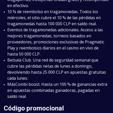
en efectivo.
10 % de reembolso en tragamonedas. Todos los
miércoles, el sitio cubre el 10 % de las pérdidas en
tragamonedas hasta 100 000 CLP en saldo real.
Eventos de tragamonedas adicionales. Acceso a las
mejores tragamonedas, torneos basados en
proveedores, promociones exclusivas de Pragmatic
Play y reembolsos diarios en el casino en vivo de
hasta 50 000 CLP.
Betsala Club. Una red de seguridad semanal que
cubre las pérdidas netas de lunes a domingo,
devolviendo hasta 25 000 CLP en apuestas gratuitas
cada lunes.
MásCombi boost. Hasta un 100 % de ganancias extra
en apuestas combinadas ganadoras, pagadas en
saldo real.
Código promocional