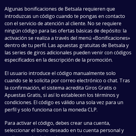
Algunas bonificaciones de Betsala requieren que
introduzcas un código cuando te pongas en contacto
con el servicio de atención al cliente. No se requiere
ningún código para las ofertas básicas de depósito: la
activación se realiza a través del menú «Bonificaciones»
dentro de tu perfil. Las apuestas gratuitas de Betsala y
las series de giros adicionales pueden venir con códigos
especificados en la descripción de la promoción.
El usuario introduce el código manualmente solo
cuando se le solicita por correo electrónico o chat. Tras
la confirmación, el sistema acredita Giros Gratis o
Apuestas Gratis, si así lo establecen los términos y
condiciones. El código es válido una sola vez para un
perfil y solo funciona con la moneda CLP.
Para activar el código, debes crear una cuenta,
seleccionar el bono deseado en tu cuenta personal y