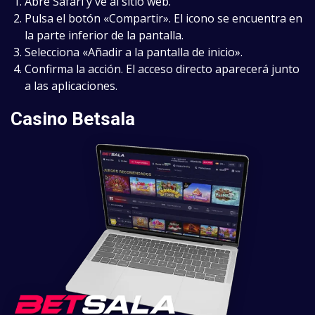
Abre Safari y ve al sitio web.
Pulsa el botón «Compartir». El icono se encuentra en
la parte inferior de la pantalla.
Selecciona «Añadir a la pantalla de inicio».
Confirma la acción. El acceso directo aparecerá junto
a las aplicaciones.
Casino Betsala