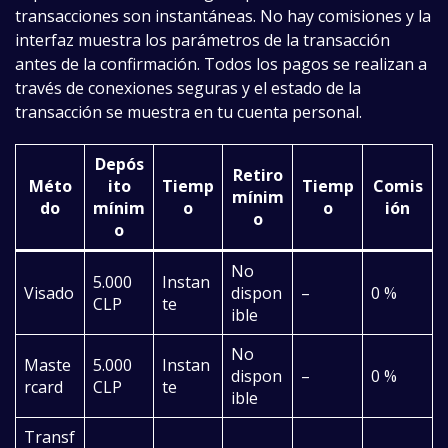
transacciones son instantáneas. No hay comisiones y la
interfaz muestra los parámetros de la transacción
antes de la confirmación. Todos los pagos se realizan a
través de conexiones seguras y el estado de la
transacción se muestra en tu cuenta personal.
Depós
Retiro
Méto
ito
Tiemp
Tiemp
Comis
mínim
do
mínim
o
o
ión
o
o
No
5.000
Instan
Visado
dispon
–
0 %
CLP
te
ible
No
Maste
5.000
Instan
dispon
–
0 %
rcard
CLP
te
ible
Transf