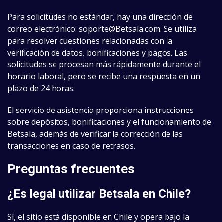
Para solicitudes no estándar, hay una dirección de
correo electrónico:
soporte@Betsala.com
. Se utiliza
para resolver cuestiones relacionadas con la
verificación de datos, bonificaciones y pagos. Las
solicitudes se procesan más rápidamente durante el
horario laboral, pero se recibe una respuesta en un
plazo de 24 horas.
El servicio de asistencia proporciona instrucciones
sobre depósitos, bonificaciones y el funcionamiento de
Betsala, además de verificar la corrección de las
transacciones en caso de retrasos.
Preguntas frecuentes
¿Es legal utilizar Betsala en Chile?
Sí, el sitio está disponible en Chile y opera bajo la