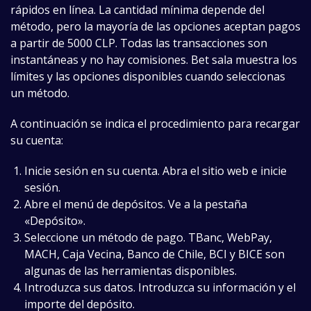
rápidos en línea. La cantidad mínima depende del
método, pero la mayoría de las opciones aceptan pagos
a partir de 5000 CLP. Todas las transacciones son
instantáneas y no hay comisiones. Bet sala muestra los
límites y las opciones disponibles cuando seleccionas
un método.
A continuación se indica el procedimiento para recargar
su cuenta:
Inicie sesión en su cuenta. Abra el sitio web e inicie
sesión.
Abre el menú de depósitos. Ve a la pestaña
«Depósito».
Seleccione un método de pago. TBanc, WebPay,
MACH, Caja Vecina, Banco de Chile, BCI y BICE son
algunas de las herramientas disponibles.
Introduzca sus datos. Introduzca su información y el
importe del depósito.