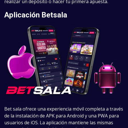
realizar un depósito o hacer tu primera apuesta.
Aplicación Betsala
Bet sala ofrece una experiencia móvil completa a través
de la instalación de APK para Android y una PWA para
usuarios de iOS. La aplicación mantiene las mismas