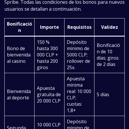
Spribe. Todas las condiciones de los bonos para nuevos
usuarios se detallan a continuación.
Bonificació
Importe
Requisitos
Validez
n
150 %
Depósito
Bonificació
Bono de
hasta 300
mínimo de
n de 10
bienvenida
000 CLP +
5000 CLP;
días; giros
al casino
hasta 200
rollover de
de 2 días
giros
25x.
Apuesta
mínima
Apuesta
Bienvenida
real: 10 000
gratuita de
5 días
al deporte
CLP;
20 000 CLP
cuotas:
1,8+
Depósito
10 000 CLP
Segunda
mínimo de