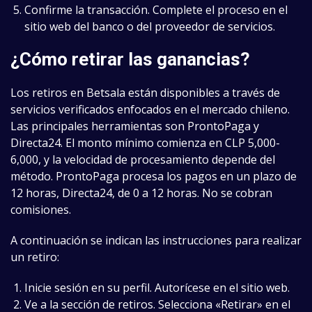
Confirme la transacción. Complete el proceso en el
sitio web del banco o del proveedor de servicios.
¿Cómo retirar las ganancias?
Los retiros en Betsala están disponibles a través de
servicios verificados enfocados en el mercado chileno.
Las principales herramientas son ProntoPaga y
Directa24. El monto mínimo comienza en CLP 5,000-
6,000, y la velocidad de procesamiento depende del
método. ProntoPaga procesa los pagos en un plazo de
12 horas, Directa24, de 0 a 12 horas. No se cobran
comisiones.
A continuación se indican las instrucciones para realizar
un retiro:
Inicie sesión en su perfil. Autorícese en el sitio web.
Ve a la sección de retiros. Selecciona «Retirar» en el