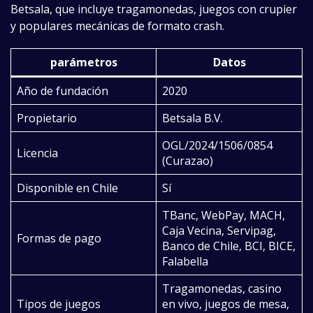
Betsala, que incluye tragamonedas, juegos con crupier
y populares mecánicas de formato crash.
parámetros
Datos
Año de fundación
2020
Propietario
Betsala B.V.
OGL/2024/1506/0854
Licencia
(Curazao)
Disponible en Chile
Sí
TBanc, WebPay, MACH,
Caja Vecina, Servipag,
Formas de pago
Banco de Chile, BCI, BICE,
Falabella
Tragamonedas, casino
Tipos de juegos
en vivo, juegos de mesa,