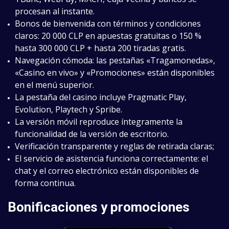
procesan al instante.
Bonos de bienvenida con términos y condiciones
claros: 20 000 CLP en apuestas gratuitas o 150 %
hasta 300 000 CLP + hasta 200 tiradas gratis.
Navegación cómoda: las pestañas «Tragamonedas»,
«Casino en vivo» y «Promociones» están disponibles
en el menú superior.
La pestaña del casino incluye Pragmatic Play,
Evolution, Playtech y Spribe.
La versión móvil reproduce íntegramente la
funcionalidad de la versión de escritorio.
Verificación transparente y reglas de retirada claras;
El servicio de asistencia funciona correctamente: el
chat y el correo electrónico están disponibles de
forma continua.
Bonificaciones y promociones