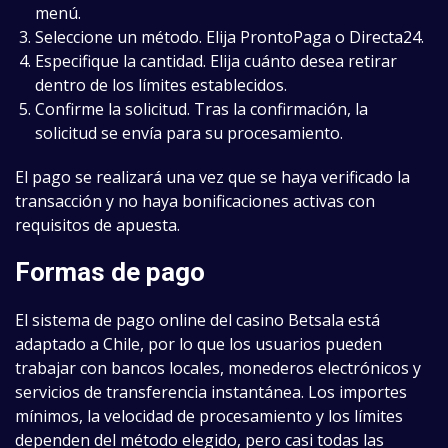
menú.
Seleccione un método. Elija ProntoPaga o Directa24.
Especifique la cantidad. Elija cuánto desea retirar
dentro de los límites establecidos.
Confirme la solicitud. Tras la confirmación, la
solicitud se envía para su procesamiento.
El pago se realizará una vez que se haya verificado la
transacción y no haya bonificaciones activas con
requisitos de apuesta.
Formas de pago
El sistema de pago online del casino Betsala está
adaptado a Chile, por lo que los usuarios pueden
trabajar con bancos locales, monederos electrónicos y
servicios de transferencia instantánea. Los importes
mínimos, la velocidad de procesamiento y los límites
dependen del método elegido, pero casi todas las