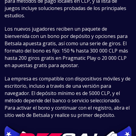
para métodos de pago locales en CLP, y la lista de
juegos incluye soluciones probadas de los principales
estudios.
Los nuevos jugadores reciben un paquete de
bienvenida con un bono por depósito y opciones para
Betsala apuesta gratis, así como una serie de giros. El
formato del bono es fijo: 150 % hasta 300 000 CLP más
hasta 200 giros gratis en Pragmatic Play o 20 000 CLP
en apuestas gratis para apostar.
La empresa es compatible con dispositivos móviles y de
escritorio, incluso a través de una versión para
navegador. El depósito mínimo es de 5000 CLP, y el
método depende del banco o servicio seleccionado.
Para activar el bono y continuar con el registro, abra el
sitio web de Betsala y realice su primer depósito.