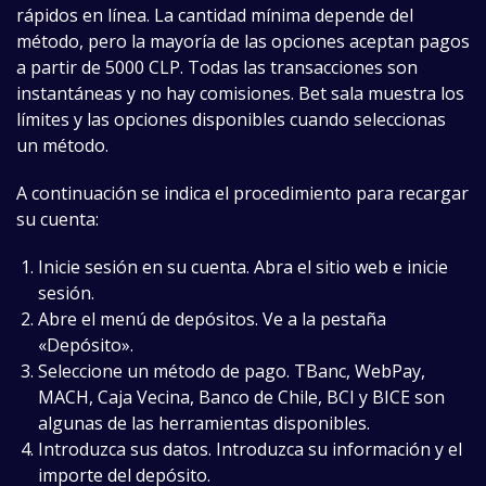
rápidos en línea. La cantidad mínima depende del
método, pero la mayoría de las opciones aceptan pagos
a partir de 5000 CLP. Todas las transacciones son
instantáneas y no hay comisiones. Bet sala muestra los
límites y las opciones disponibles cuando seleccionas
un método.
A continuación se indica el procedimiento para recargar
su cuenta:
Inicie sesión en su cuenta. Abra el sitio web e inicie
sesión.
Abre el menú de depósitos. Ve a la pestaña
«Depósito».
Seleccione un método de pago. TBanc, WebPay,
MACH, Caja Vecina, Banco de Chile, BCI y BICE son
algunas de las herramientas disponibles.
Introduzca sus datos. Introduzca su información y el
importe del depósito.