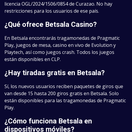
licencia OGL/2024/1506/0854 de Curazao. No hay
restricciones para los usuarios de ese país.
¿Qué ofrece Betsala Casino?
En Betsala encontrarás tragamonedas de Pragmatic
Play, juegos de mesa, casino en vivo de Evolution y
Playtech, así como juegos crash. Todos los juegos
están disponibles en CLP.
¿Hay tiradas gratis en Betsala?
Sí, los nuevos usuarios reciben paquetes de giros que
van desde 15 hasta 200 giros gratis en Betsala. Solo
están disponibles para las tragamonedas de Pragmatic
Play.
¿Cómo funciona Betsala en
dispositivos móviles?