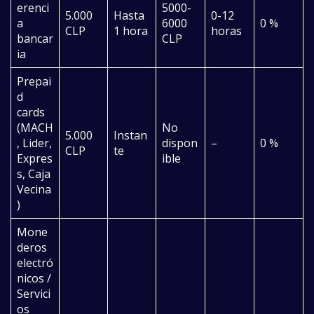
erenci
5000-
5.000
Hasta
0-12
a
6000
0 %
CLP
1 hora
horas
bancar
CLP
ia
Prepai
d
cards
(MACH
No
5.000
Instan
, Lider,
dispon
–
0 %
CLP
te
Expres
ible
s, Caja
Vecina
)
Mone
deros
electró
nicos /
Servici
os