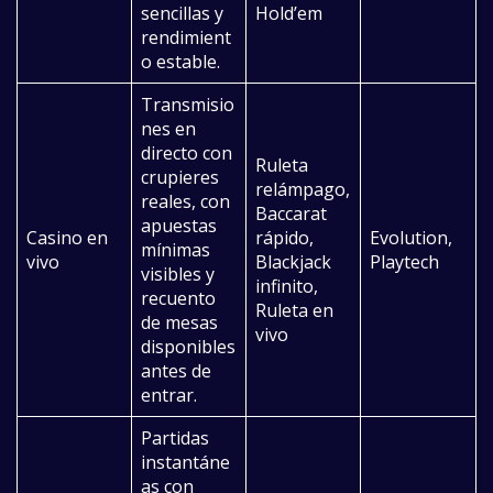
sencillas y
Hold’em
rendimient
o estable.
Transmisio
nes en
directo con
Ruleta
crupieres
relámpago,
reales, con
Baccarat
apuestas
Casino en
rápido,
Evolution,
mínimas
vivo
Blackjack
Playtech
visibles y
infinito,
recuento
Ruleta en
de mesas
vivo
disponibles
antes de
entrar.
Partidas
instantáne
as con