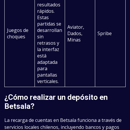
resultados
rápidos.
Estas
partidas se
Aviator,
Juegos de
desarrollan
Dados,
Spribe
choques
sin
Minas
retrasos y
la interfaz
está
adaptada
para
pantallas
verticales.
¿Cómo realizar un depósito en
Betsala?
La recarga de cuentas en Betsala funciona a través de
servicios locales chilenos, incluyendo bancos y pagos