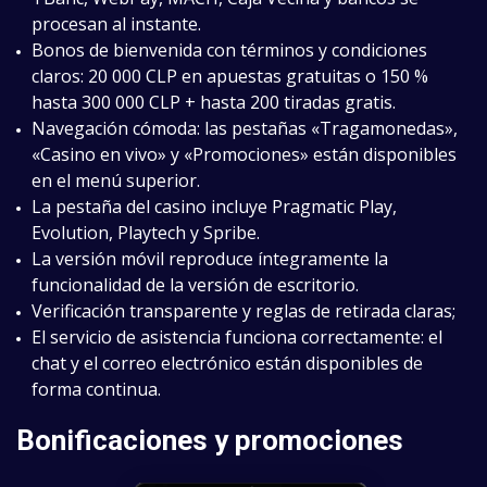
procesan al instante.
Bonos de bienvenida con términos y condiciones
claros: 20 000 CLP en apuestas gratuitas o 150 %
hasta 300 000 CLP + hasta 200 tiradas gratis.
Navegación cómoda: las pestañas «Tragamonedas»,
«Casino en vivo» y «Promociones» están disponibles
en el menú superior.
La pestaña del casino incluye Pragmatic Play,
Evolution, Playtech y Spribe.
La versión móvil reproduce íntegramente la
funcionalidad de la versión de escritorio.
Verificación transparente y reglas de retirada claras;
El servicio de asistencia funciona correctamente: el
chat y el correo electrónico están disponibles de
forma continua.
Bonificaciones y promociones