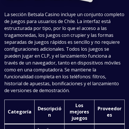
La sección Betsala Casino incluye un conjunto completo
de juegos para usuarios de Chile. La interfaz está
estructurada por tipo, por lo que el acceso a las
tragamonedas, los juegos con crupier y las formas
separadas de juegos rápidos es sencillo y no requiere
configuraciones adicionales. Todos los juegos se
pueden jugar en CLP, y el lanzamiento funciona a
través de un navegador, tanto en dispositivos móviles
como en una computadora. Se mantiene la
funcionalidad completa en los teléfonos: filtros,
historial de apuestas, bonificaciones y el lanzamiento
de versiones de demostración.
Los
Descripció
Proveedor
Categoría
mejores
n
es
juegos