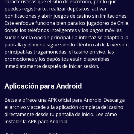
características que el sitio de escritorio, por lo que
puedes registrarte, realizar depósitos, activar
bonificaciones y abrir juegos de casino sin limitaciones.
Este enfoque funciona bien para los jugadores de Chile,
donde los teléfonos inteligentes y los pagos móviles
suelen ser la opción principal. La interfaz se adapta a la
pantalla y el menú sigue siendo idéntico al de la versión
principal: las tragamonedas, el casino en vivo, las
promociones y los depósitos están disponibles
inmediatamente después de iniciar sesión.
Aplicación para Android
Betsala ofrece una APK oficial para Android. Descarga
el archivo y accede a la aplicación completa del casino
directamente desde tu pantalla de inicio. Lee cómo
instalar la APK para Android: