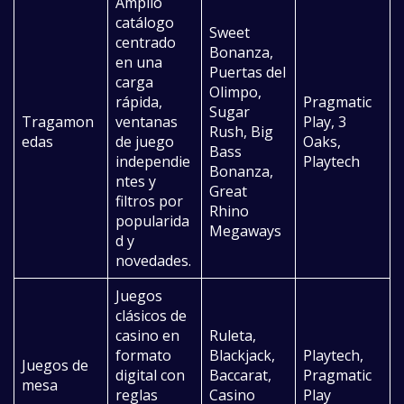
Amplio
catálogo
Sweet
centrado
Bonanza,
en una
Puertas del
carga
Olimpo,
rápida,
Pragmatic
Sugar
Tragamon
ventanas
Play, 3
Rush, Big
edas
de juego
Oaks,
Bass
independie
Playtech
Bonanza,
ntes y
Great
filtros por
Rhino
popularida
Megaways
d y
novedades.
Juegos
clásicos de
casino en
Ruleta,
formato
Blackjack,
Playtech,
Juegos de
digital con
Baccarat,
Pragmatic
mesa
reglas
Casino
Play