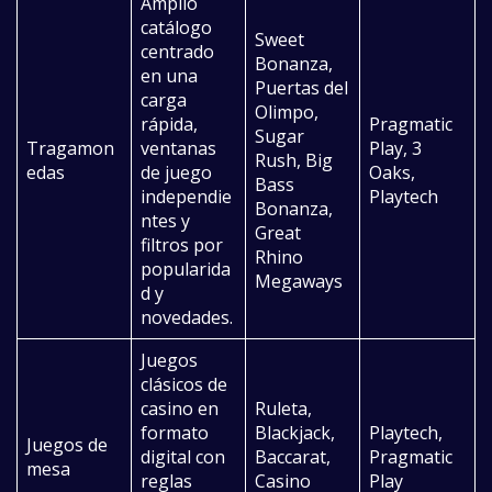
Amplio
catálogo
Sweet
centrado
Bonanza,
en una
Puertas del
carga
Olimpo,
rápida,
Pragmatic
Sugar
Tragamon
ventanas
Play, 3
Rush, Big
edas
de juego
Oaks,
Bass
independie
Playtech
Bonanza,
ntes y
Great
filtros por
Rhino
popularida
Megaways
d y
novedades.
Juegos
clásicos de
casino en
Ruleta,
formato
Blackjack,
Playtech,
Juegos de
digital con
Baccarat,
Pragmatic
mesa
reglas
Casino
Play