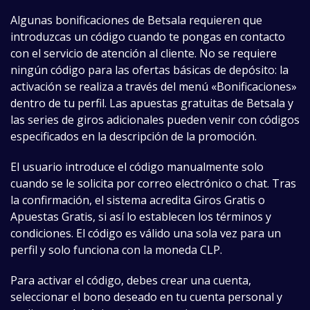
Algunas bonificaciones de Betsala requieren que
introduzcas un código cuando te pongas en contacto
con el servicio de atención al cliente. No se requiere
ningún código para las ofertas básicas de depósito: la
activación se realiza a través del menú «Bonificaciones»
dentro de tu perfil. Las apuestas gratuitas de Betsala y
las series de giros adicionales pueden venir con códigos
especificados en la descripción de la promoción.
El usuario introduce el código manualmente solo
cuando se le solicita por correo electrónico o chat. Tras
la confirmación, el sistema acredita Giros Gratis o
Apuestas Gratis, si así lo establecen los términos y
condiciones. El código es válido una sola vez para un
perfil y solo funciona con la moneda CLP.
Para activar el código, debes crear una cuenta,
seleccionar el bono deseado en tu cuenta personal y