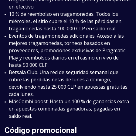
en efectivo.
10 % de reembolso en tragamonedas. Todos los
miércoles, el sitio cubre el 10 % de las pérdidas en
tragamonedas hasta 100 000 CLP en saldo real.
Eventos de tragamonedas adicionales. Acceso a las
mejores tragamonedas, torneos basados en
proveedores, promociones exclusivas de Pragmatic
Play y reembolsos diarios en el casino en vivo de
hasta 50 000 CLP.
Betsala Club. Una red de seguridad semanal que
cubre las pérdidas netas de lunes a domingo,
devolviendo hasta 25 000 CLP en apuestas gratuitas
cada lunes.
MásCombi boost. Hasta un 100 % de ganancias extra
en apuestas combinadas ganadoras, pagadas en
saldo real.
Código promocional