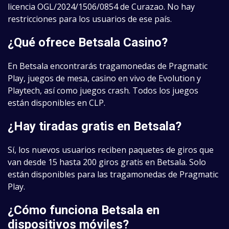
licencia OGL/2024/1506/0854 de Curazao. No hay
restricciones para los usuarios de ese país.
¿Qué ofrece Betsala Casino?
En Betsala encontrarás tragamonedas de Pragmatic
Play, juegos de mesa, casino en vivo de Evolution y
Playtech, así como juegos crash. Todos los juegos
están disponibles en CLP.
¿Hay tiradas gratis en Betsala?
Sí, los nuevos usuarios reciben paquetes de giros que
van desde 15 hasta 200 giros gratis en Betsala. Solo
están disponibles para las tragamonedas de Pragmatic
Play.
¿Cómo funciona Betsala en
dispositivos móviles?