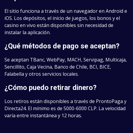
El sitio funciona a través de un navegador en Android e
iOS. Los depósitos, el inicio de juegos, los bonos y el
casino en vivo están disponibles sin necesidad de
instalar la aplicación.
¿Qué métodos de pago se aceptan?
Se aceptan TBanc, WebPay, MACH, Servipag, Multicaja,
Sencillito, Caja Vecina, Banco de Chile, BCI, BICE,
Falabella y otros servicios locales.
¿Cómo puedo retirar dinero?
Los retiros están disponibles a través de ProntoPaga y
Directa24. El mínimo es de 5000-6000 CLP. La velocidad
varía entre instantánea y 12 horas.