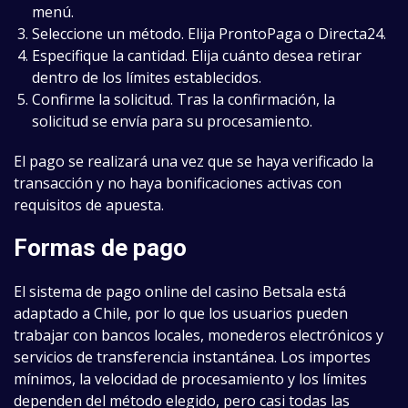
menú.
Seleccione un método. Elija ProntoPaga o Directa24.
Especifique la cantidad. Elija cuánto desea retirar
dentro de los límites establecidos.
Confirme la solicitud. Tras la confirmación, la
solicitud se envía para su procesamiento.
El pago se realizará una vez que se haya verificado la
transacción y no haya bonificaciones activas con
requisitos de apuesta.
Formas de pago
El sistema de pago online del casino Betsala está
adaptado a Chile, por lo que los usuarios pueden
trabajar con bancos locales, monederos electrónicos y
servicios de transferencia instantánea. Los importes
mínimos, la velocidad de procesamiento y los límites
dependen del método elegido, pero casi todas las