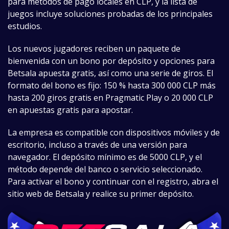
para métodos de pago locales en CLP, y la lista de
juegos incluye soluciones probadas de los principales
estudios.
Los nuevos jugadores reciben un paquete de
bienvenida con un bono por depósito y opciones para
Betsala apuesta gratis, así como una serie de giros. El
formato del bono es fijo: 150 % hasta 300 000 CLP más
hasta 200 giros gratis en Pragmatic Play o 20 000 CLP
en apuestas gratis para apostar.
La empresa es compatible con dispositivos móviles y de
escritorio, incluso a través de una versión para
navegador. El depósito mínimo es de 5000 CLP, y el
método depende del banco o servicio seleccionado.
Para activar el bono y continuar con el registro, abra el
sitio web de Betsala y realice su primer depósito.