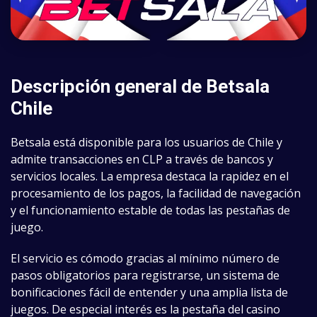
Descripción general de Betsala
Chile
Betsala está disponible para los usuarios de Chile y
admite transacciones en CLP a través de bancos y
servicios locales. La empresa destaca la rapidez en el
procesamiento de los pagos, la facilidad de navegación
y el funcionamiento estable de todas las pestañas de
juego.
El servicio es cómodo gracias al mínimo número de
pasos obligatorios para registrarse, un sistema de
bonificaciones fácil de entender y una amplia lista de
juegos. De especial interés es la pestaña del casino