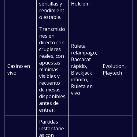
sencillas y
Hold’em
rendimient
o estable.
Transmisio
nes en
directo con
Ruleta
crupieres
relámpago,
reales, con
Baccarat
apuestas
Casino en
rápido,
Evolution,
mínimas
vivo
Blackjack
Playtech
visibles y
infinito,
recuento
Ruleta en
de mesas
vivo
disponibles
antes de
entrar.
Partidas
instantáne
as con