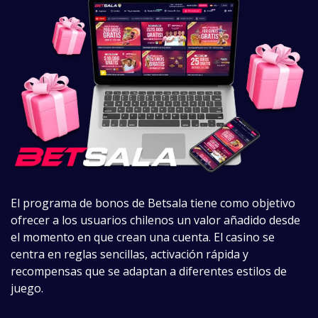
El programa de bonos de Betsala tiene como objetivo
ofrecer a los usuarios chilenos un valor añadido desde
el momento en que crean una cuenta. El casino se
centra en reglas sencillas, activación rápida y
recompensas que se adaptan a diferentes estilos de
juego.