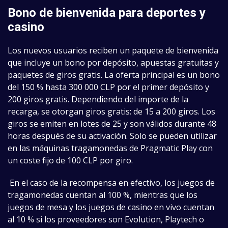
Bono de bienvenida para deportes y
casino
Los nuevos usuarios reciben un paquete de bienvenida
que incluye un bono por depósito, apuestas gratuitas y
paquetes de giros gratis. La oferta principal es un bono
del 150 % hasta 300 000 CLP por el primer depósito y
200 giros gratis. Dependiendo del importe de la
recarga, se otorgan giros gratis: de 15 a 200 giros. Los
giros se emiten en lotes de 25 y son válidos durante 48
horas después de su activación. Solo se pueden utilizar
en las máquinas tragamonedas de Pragmatic Play con
un coste fijo de 100 CLP por giro.
En el caso de la recompensa en efectivo, los juegos de
tragamonedas cuentan al 100 %, mientras que los
juegos de mesa y los juegos de casino en vivo cuentan
al 10 % si los proveedores son Evolution, Playtech o