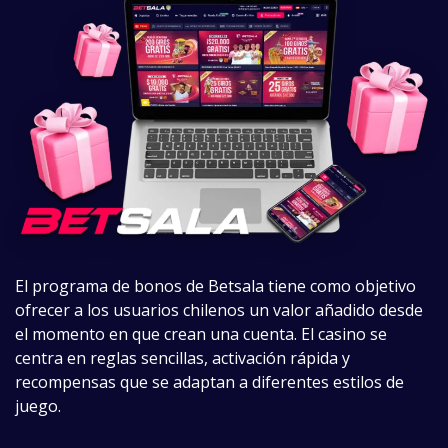
El programa de bonos de Betsala tiene como objetivo
ofrecer a los usuarios chilenos un valor añadido desde
el momento en que crean una cuenta. El casino se
centra en reglas sencillas, activación rápida y
recompensas que se adaptan a diferentes estilos de
juego.