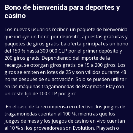
Bono de bienvenida para deportes y
casino
Los nuevos usuarios reciben un paquete de bienvenida
que incluye un bono por depósito, apuestas gratuitas y
paquetes de giros gratis. La oferta principal es un bono
del 150 % hasta 300 000 CLP por el primer depósito y
200 giros gratis. Dependiendo del importe de la
recarga, se otorgan giros gratis: de 15 a 200 giros. Los
giros se emiten en lotes de 25 y son válidos durante 48
horas después de su activación. Solo se pueden utilizar
en las máquinas tragamonedas de Pragmatic Play con
un coste fijo de 100 CLP por giro.
En el caso de la recompensa en efectivo, los juegos de
tragamonedas cuentan al 100 %, mientras que los
juegos de mesa y los juegos de casino en vivo cuentan
al 10 % si los proveedores son Evolution, Playtech o