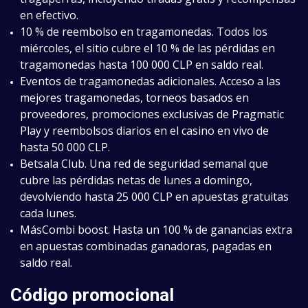
en efectivo.
10 % de reembolso en tragamonedas. Todos los
miércoles, el sitio cubre el 10 % de las pérdidas en
tragamonedas hasta 100 000 CLP en saldo real.
Eventos de tragamonedas adicionales. Acceso a las
mejores tragamonedas, torneos basados en
proveedores, promociones exclusivas de Pragmatic
Play y reembolsos diarios en el casino en vivo de
hasta 50 000 CLP.
Betsala Club. Una red de seguridad semanal que
cubre las pérdidas netas de lunes a domingo,
devolviendo hasta 25 000 CLP en apuestas gratuitas
cada lunes.
MásCombi boost. Hasta un 100 % de ganancias extra
en apuestas combinadas ganadoras, pagadas en
saldo real.
Código promocional