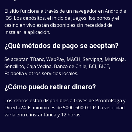
El sitio funciona a través de un navegador en Android e
iOS. Los depósitos, el inicio de juegos, los bonos y el
casino en vivo están disponibles sin necesidad de
instalar la aplicación.
¿Qué métodos de pago se aceptan?
Se aceptan TBanc, WebPay, MACH, Servipag, Multicaja,
Sencillito, Caja Vecina, Banco de Chile, BCI, BICE,
Falabella y otros servicios locales.
¿Cómo puedo retirar dinero?
Los retiros están disponibles a través de ProntoPaga y
Directa24. El mínimo es de 5000-6000 CLP. La velocidad
varía entre instantánea y 12 horas.