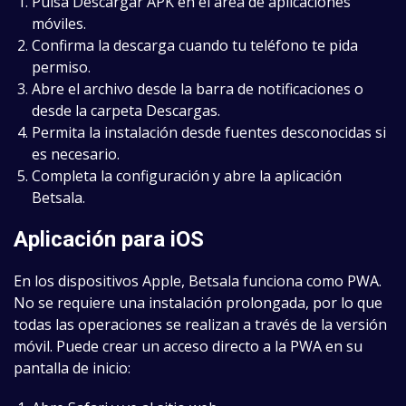
Pulsa Descargar APK en el área de aplicaciones
móviles.
Confirma la descarga cuando tu teléfono te pida
permiso.
Abre el archivo desde la barra de notificaciones o
desde la carpeta Descargas.
Permita la instalación desde fuentes desconocidas si
es necesario.
Completa la configuración y abre la aplicación
Betsala.
Aplicación para iOS
En los dispositivos Apple, Betsala funciona como PWA.
No se requiere una instalación prolongada, por lo que
todas las operaciones se realizan a través de la versión
móvil. Puede crear un acceso directo a la PWA en su
pantalla de inicio: