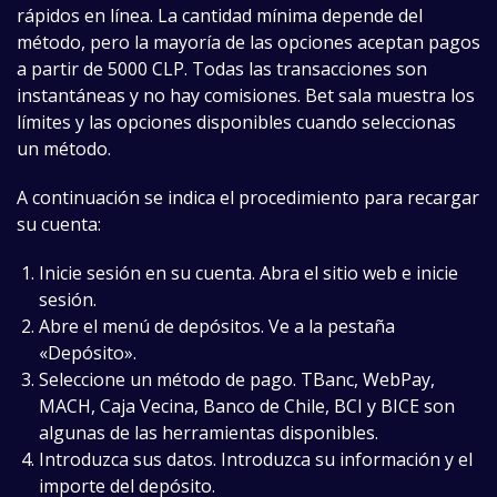
rápidos en línea. La cantidad mínima depende del
método, pero la mayoría de las opciones aceptan pagos
a partir de 5000 CLP. Todas las transacciones son
instantáneas y no hay comisiones. Bet sala muestra los
límites y las opciones disponibles cuando seleccionas
un método.
A continuación se indica el procedimiento para recargar
su cuenta:
Inicie sesión en su cuenta. Abra el sitio web e inicie
sesión.
Abre el menú de depósitos. Ve a la pestaña
«Depósito».
Seleccione un método de pago. TBanc, WebPay,
MACH, Caja Vecina, Banco de Chile, BCI y BICE son
algunas de las herramientas disponibles.
Introduzca sus datos. Introduzca su información y el
importe del depósito.