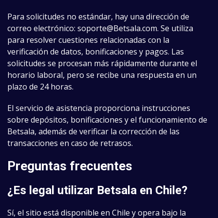
Para solicitudes no estándar, hay una dirección de
correo electrónico:
soporte@Betsala.com
. Se utiliza
para resolver cuestiones relacionadas con la
verificación de datos, bonificaciones y pagos. Las
solicitudes se procesan más rápidamente durante el
horario laboral, pero se recibe una respuesta en un
plazo de 24 horas.
El servicio de asistencia proporciona instrucciones
sobre depósitos, bonificaciones y el funcionamiento de
Betsala, además de verificar la corrección de las
transacciones en caso de retrasos.
Preguntas frecuentes
¿Es legal utilizar Betsala en Chile?
Sí, el sitio está disponible en Chile y opera bajo la