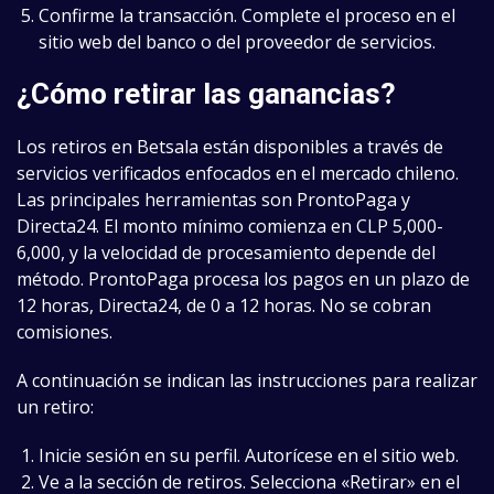
Confirme la transacción. Complete el proceso en el
sitio web del banco o del proveedor de servicios.
¿Cómo retirar las ganancias?
Los retiros en Betsala están disponibles a través de
servicios verificados enfocados en el mercado chileno.
Las principales herramientas son ProntoPaga y
Directa24. El monto mínimo comienza en CLP 5,000-
6,000, y la velocidad de procesamiento depende del
método. ProntoPaga procesa los pagos en un plazo de
12 horas, Directa24, de 0 a 12 horas. No se cobran
comisiones.
A continuación se indican las instrucciones para realizar
un retiro:
Inicie sesión en su perfil. Autorícese en el sitio web.
Ve a la sección de retiros. Selecciona «Retirar» en el