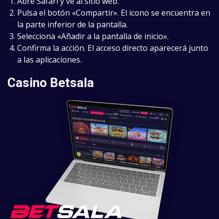
Abre Safari y ve al sitio web.
Pulsa el botón «Compartir». El icono se encuentra en
la parte inferior de la pantalla.
Selecciona «Añadir a la pantalla de inicio».
Confirma la acción. El acceso directo aparecerá junto
a las aplicaciones.
Casino Betsala