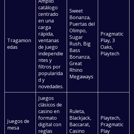
Amplio
catálogo
Sweet
centrado
Bonanza,
en una
Puertas del
carga
Olimpo,
rápida,
Pragmatic
Sugar
Tragamon
ventanas
Play, 3
Rush, Big
edas
de juego
Oaks,
Bass
independie
Playtech
Bonanza,
ntes y
Great
filtros por
Rhino
popularida
Megaways
d y
novedades.
Juegos
clásicos de
casino en
Ruleta,
formato
Blackjack,
Playtech,
Juegos de
digital con
Baccarat,
Pragmatic
mesa
reglas
Casino
Play