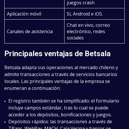
juegos crash
Aplicación móvil
Sí, Android e iOS.
Chat en vivo, correo
Canales de asistencia
electrónico, redes
sociales
Principales ventajas de Betsala
Betsala adapta sus operaciones al mercado chileno y
admite transacciones a través de servicios bancarios
locales. Las principales ventajas de la empresa se
enumeran a continuación:
El registro también se ha simplificado: el formulario
incluye campos estándar, tras lo cual se puede
acceder a los depósitos, bonificaciones y juegos.
Depósitos rápidos: las transacciones a través de
TBanc, WebPay, MACH, Caja Vecina y bancos se