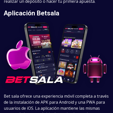
realizar un depósito o hacer tu primera apuesta.
Aplicación Betsala
Bet sala ofrece una experiencia móvil completa a través
de la instalación de APK para Android y una PWA para
usuarios de iOS. La aplicación mantiene las mismas