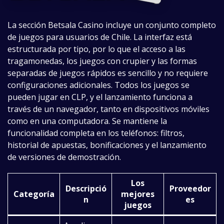
La sección Betsala Casino incluye un conjunto completo
de juegos para usuarios de Chile. La interfaz está
estructurada por tipo, por lo que el acceso a las
tragamonedas, los juegos con crupier y las formas
separadas de juegos rápidos es sencillo y no requiere
configuraciones adicionales. Todos los juegos se
pueden jugar en CLP, y el lanzamiento funciona a
través de un navegador, tanto en dispositivos móviles
como en una computadora. Se mantiene la
funcionalidad completa en los teléfonos: filtros,
historial de apuestas, bonificaciones y el lanzamiento
de versiones de demostración.
Los
Descripció
Proveedor
Categoría
mejores
n
es
juegos