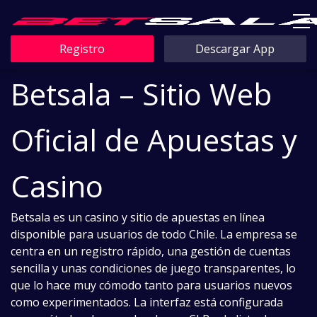
Registro
Descargar App
Betsala – Sitio Web
Oficial de Apuestas y
Casino
Betsala es un casino y sitio de apuestas en línea
disponible para usuarios de todo Chile. La empresa se
centra en un registro rápido, una gestión de cuentas
sencilla y unas condiciones de juego transparentes, lo
que lo hace muy cómodo tanto para usuarios nuevos
como experimentados. La interfaz está configurada