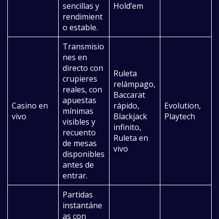
sencillas y
Hold’em
rendimient
o estable.
Transmisio
nes en
directo con
Ruleta
crupieres
relámpago,
reales, con
Baccarat
apuestas
Casino en
rápido,
Evolution,
mínimas
vivo
Blackjack
Playtech
visibles y
infinito,
recuento
Ruleta en
de mesas
vivo
disponibles
antes de
entrar.
Partidas
instantáne
as con