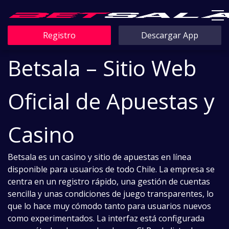
Registro
Descargar App
Betsala – Sitio Web
Oficial de Apuestas y
Casino
Betsala es un casino y sitio de apuestas en línea
disponible para usuarios de todo Chile. La empresa se
centra en un registro rápido, una gestión de cuentas
sencilla y unas condiciones de juego transparentes, lo
que lo hace muy cómodo tanto para usuarios nuevos
como experimentados. La interfaz está configurada