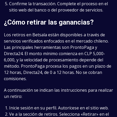
Confirme la transacción. Complete el proceso en el
sitio web del banco o del proveedor de servicios.
¿Cómo retirar las ganancias?
Los retiros en Betsala están disponibles a través de
servicios verificados enfocados en el mercado chileno.
Las principales herramientas son ProntoPaga y
Directa24. El monto mínimo comienza en CLP 5,000-
6,000, y la velocidad de procesamiento depende del
método. ProntoPaga procesa los pagos en un plazo de
12 horas, Directa24, de 0 a 12 horas. No se cobran
comisiones.
A continuación se indican las instrucciones para realizar
un retiro:
Inicie sesión en su perfil. Autorícese en el sitio web.
Ve a la sección de retiros. Selecciona «Retirar» en el