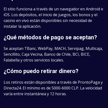
El sitio funciona a través de un navegador en Android e
iOS. Los depósitos, el inicio de juegos, los bonos y el
casino en vivo están disponibles sin necesidad de
instalar la aplicación.
¿Qué métodos de pago se aceptan?
Se aceptan TBanc, WebPay, MACH, Servipag, Multicaja,
Sencillito, Caja Vecina, Banco de Chile, BCI, BICE,
Falabella y otros servicios locales.
¿Cómo puedo retirar dinero?
Los retiros están disponibles a través de ProntoPaga y
Directa24. El mínimo es de 5000-6000 CLP. La velocidad
varía entre instantánea y 12 horas.