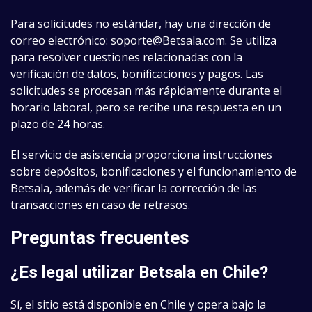
Para solicitudes no estándar, hay una dirección de
correo electrónico:
soporte@Betsala.com
. Se utiliza
para resolver cuestiones relacionadas con la
verificación de datos, bonificaciones y pagos. Las
solicitudes se procesan más rápidamente durante el
horario laboral, pero se recibe una respuesta en un
plazo de 24 horas.
El servicio de asistencia proporciona instrucciones
sobre depósitos, bonificaciones y el funcionamiento de
Betsala, además de verificar la corrección de las
transacciones en caso de retrasos.
Preguntas frecuentes
¿Es legal utilizar Betsala en Chile?
Sí, el sitio está disponible en Chile y opera bajo la