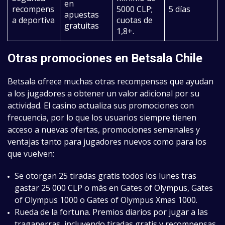
en
recompens
5000 CLP;
5 días
apuestas
a deportiva
cuotas de
gratuitas
1,8+.
Otras promociones en Betsala Chile
Betsala ofrece muchas otras recompensas que ayudan
a los jugadores a obtener un valor adicional por su
actividad. El casino actualiza sus promociones con
frecuencia, por lo que los usuarios siempre tienen
acceso a nuevas ofertas, promociones semanales y
ventajas tanto para jugadores nuevos como para los
que vuelven:
Se otorgan 25 tiradas gratis todos los lunes tras
gastar 25 000 CLP o más en Gates of Olympus, Gates
of Olympus 1000 o Gates of Olympus Xmas 1000.
Rueda de la fortuna. Premios diarios por jugar a las
tragaperras, incluyendo tiradas gratis y recompensas