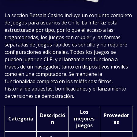
La sección Betsala Casino incluye un conjunto completo
de juegos para usuarios de Chile. La interfaz está
estructurada por tipo, por lo que el acceso a las
tragamonedas, los juegos con crupier y las formas
separadas de juegos rápidos es sencillo y no requiere
configuraciones adicionales. Todos los juegos se
pueden jugar en CLP, y el lanzamiento funciona a
través de un navegador, tanto en dispositivos móviles
como en una computadora. Se mantiene la
funcionalidad completa en los teléfonos: filtros,
historial de apuestas, bonificaciones y el lanzamiento
de versiones de demostración.
Los
Descripció
Proveedor
Categoría
mejores
n
es
juegos