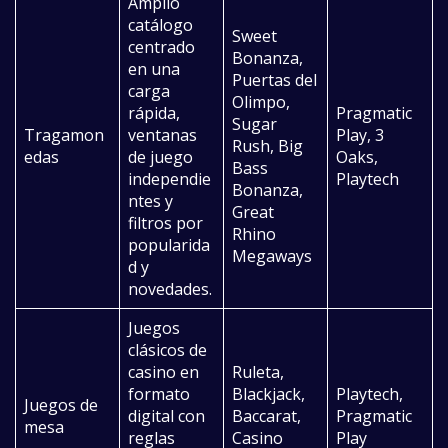
Amplio
catálogo
Sweet
centrado
Bonanza,
en una
Puertas del
carga
Olimpo,
rápida,
Pragmatic
Sugar
Tragamon
ventanas
Play, 3
Rush, Big
edas
de juego
Oaks,
Bass
independie
Playtech
Bonanza,
ntes y
Great
filtros por
Rhino
popularida
Megaways
d y
novedades.
Juegos
clásicos de
casino en
Ruleta,
formato
Blackjack,
Playtech,
Juegos de
digital con
Baccarat,
Pragmatic
mesa
reglas
Casino
Play