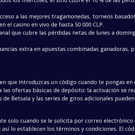
Acceso a las mejores tragamonedas, torneos basado
n el casino en vivo de hasta 50 000 CLP.
anal que cubre las pérdidas netas de lunes a doming
ancias extra en apuestas combinadas ganadoras, pa
ren que introduzcas un código cuando te pongas en c
 las ofertas básicas de depósito: la activación se re
s de Betsala y las series de giros adicionales pueden
e solo cuando se le solicita por correo electrónico 
 así lo establecen los términos y condiciones. El cód