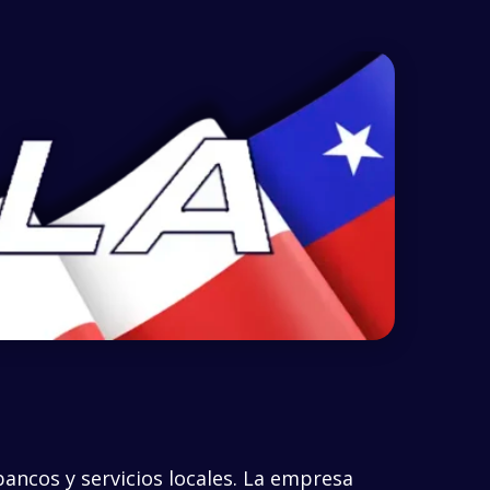
bancos y servicios locales. La empresa