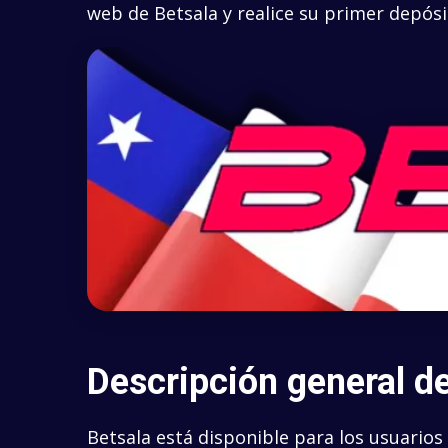
web de Betsala y realice su primer depósi
Descripción general de
Betsala está disponible para los usuarios