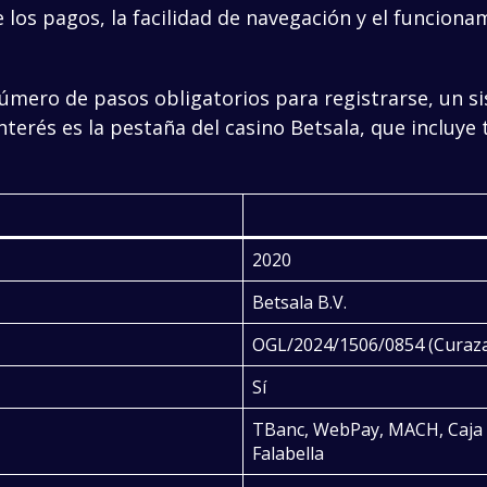
 los pagos, la facilidad de navegación y el funciona
úmero de pasos obligatorios para registrarse, un si
interés es la pestaña del casino Betsala, que incluy
2020
Betsala B.V.
OGL/2024/1506/0854 (Curaz
Sí
TBanc, WebPay, MACH, Caja Ve
Falabella