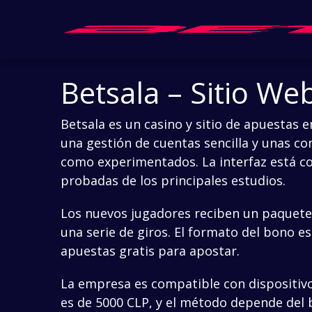
Betsala – Sitio We
Betsala es un casino y sitio de apuestas e
una gestión de cuentas sencilla y unas c
como experimentados. La interfaz está con
probadas de los principales estudios.
Los nuevos jugadores reciben un paquete 
una serie de giros. El formato del bono e
apuestas gratis para apostar.
La empresa es compatible con dispositivos
es de 5000 CLP, y el método depende del ba