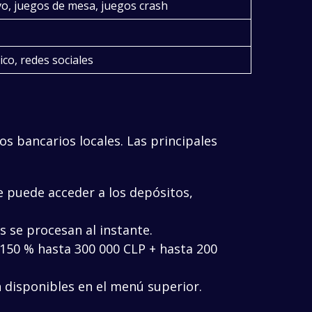
o, juegos de mesa, juegos crash
ico, redes sociales
s bancarios locales. Las principales
se puede acceder a los depósitos,
 se procesan al instante.
 150 % hasta 300 000 CLP + hasta 200
disponibles en el menú superior.