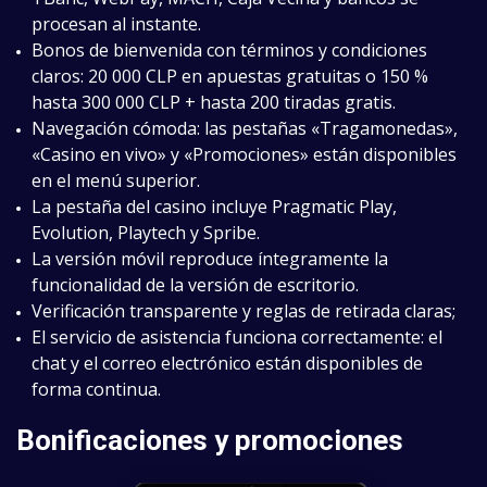
procesan al instante.
Bonos de bienvenida con términos y condiciones
claros: 20 000 CLP en apuestas gratuitas o 150 %
hasta 300 000 CLP + hasta 200 tiradas gratis.
Navegación cómoda: las pestañas «Tragamonedas»,
«Casino en vivo» y «Promociones» están disponibles
en el menú superior.
La pestaña del casino incluye Pragmatic Play,
Evolution, Playtech y Spribe.
La versión móvil reproduce íntegramente la
funcionalidad de la versión de escritorio.
Verificación transparente y reglas de retirada claras;
El servicio de asistencia funciona correctamente: el
chat y el correo electrónico están disponibles de
forma continua.
Bonificaciones y promociones