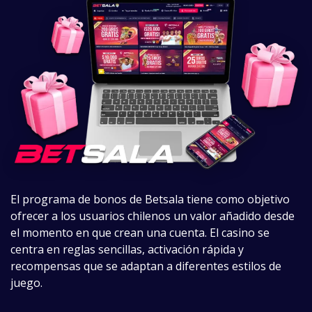
El programa de bonos de Betsala tiene como objetivo
ofrecer a los usuarios chilenos un valor añadido desde
el momento en que crean una cuenta. El casino se
centra en reglas sencillas, activación rápida y
recompensas que se adaptan a diferentes estilos de
juego.