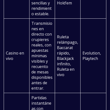
sencillas y
Hold’em
rendimient
o estable.
Transmisio
nes en
directo con
Ruleta
crupieres
relámpago,
reales, con
Baccarat
apuestas
Casino en
rápido,
Evolution,
mínimas
vivo
Blackjack
Playtech
visibles y
infinito,
recuento
Ruleta en
de mesas
vivo
disponibles
antes de
entrar.
Partidas
instantáne
as con