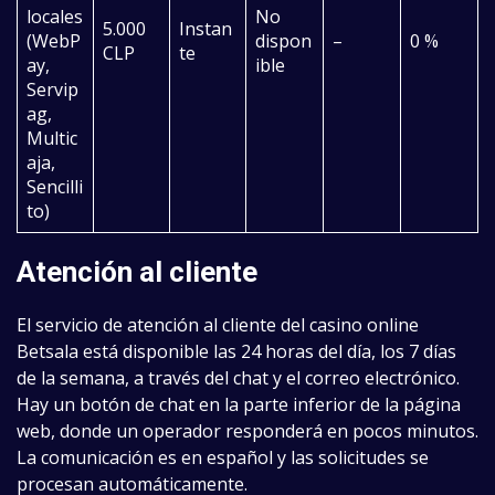
locales
No
5.000
Instan
(WebP
dispon
–
0 %
CLP
te
ay,
ible
Servip
ag,
Multic
aja,
Sencilli
to)
Atención al cliente
El servicio de atención al cliente del casino online
Betsala está disponible las 24 horas del día, los 7 días
de la semana, a través del chat y el correo electrónico.
Hay un botón de chat en la parte inferior de la página
web, donde un operador responderá en pocos minutos.
La comunicación es en español y las solicitudes se
procesan automáticamente.