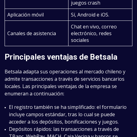
juegos crash
Aplicación móvil
Sí, Android e iOS.
Chat en vivo, correo
Canales de asistencia
electrónico, redes
sociales
Principales ventajas de Betsala
Betsala adapta sus operaciones al mercado chileno y
admite transacciones a través de servicios bancarios
locales. Las principales ventajas de la empresa se
enumeran a continuación:
El registro también se ha simplificado: el formulario
incluye campos estándar, tras lo cual se puede
acceder a los depósitos, bonificaciones y juegos.
Depósitos rápidos: las transacciones a través de
TBanc, WebPay, MACH, Caja Vecina y bancos se