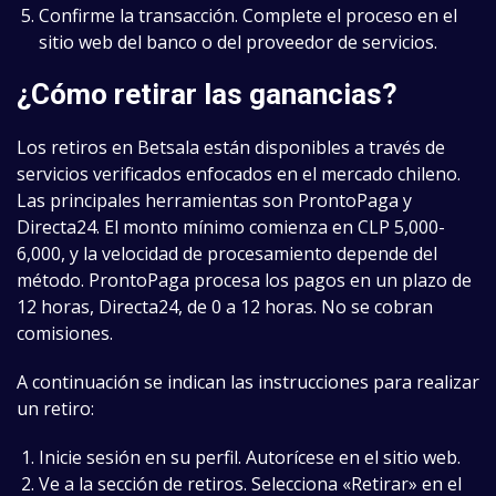
Confirme la transacción. Complete el proceso en el
sitio web del banco o del proveedor de servicios.
¿Cómo retirar las ganancias?
Los retiros en Betsala están disponibles a través de
servicios verificados enfocados en el mercado chileno.
Las principales herramientas son ProntoPaga y
Directa24. El monto mínimo comienza en CLP 5,000-
6,000, y la velocidad de procesamiento depende del
método. ProntoPaga procesa los pagos en un plazo de
12 horas, Directa24, de 0 a 12 horas. No se cobran
comisiones.
A continuación se indican las instrucciones para realizar
un retiro:
Inicie sesión en su perfil. Autorícese en el sitio web.
Ve a la sección de retiros. Selecciona «Retirar» en el