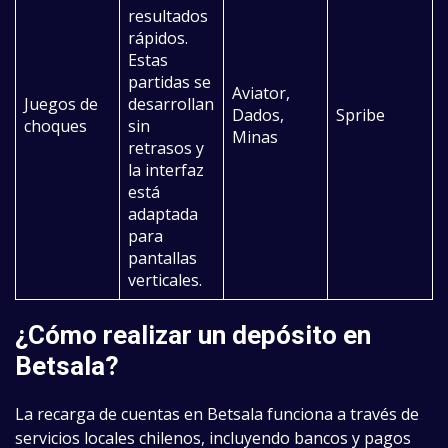
resultados
rápidos.
Estas
partidas se
Aviator,
Juegos de
desarrollan
Dados,
Spribe
choques
sin
Minas
retrasos y
la interfaz
está
adaptada
para
pantallas
verticales.
¿Cómo realizar un depósito en
Betsala?
La recarga de cuentas en Betsala funciona a través de
servicios locales chilenos, incluyendo bancos y pagos