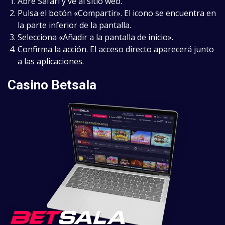
Abre Safari y ve al sitio web.
Pulsa el botón «Compartir». El icono se encuentra en
la parte inferior de la pantalla.
Selecciona «Añadir a la pantalla de inicio».
Confirma la acción. El acceso directo aparecerá junto
a las aplicaciones.
Casino Betsala