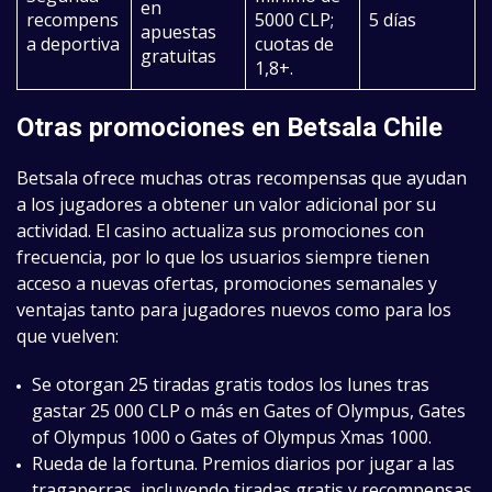
en
recompens
5000 CLP;
5 días
apuestas
a deportiva
cuotas de
gratuitas
1,8+.
Otras promociones en Betsala Chile
Betsala ofrece muchas otras recompensas que ayudan
a los jugadores a obtener un valor adicional por su
actividad. El casino actualiza sus promociones con
frecuencia, por lo que los usuarios siempre tienen
acceso a nuevas ofertas, promociones semanales y
ventajas tanto para jugadores nuevos como para los
que vuelven:
Se otorgan 25 tiradas gratis todos los lunes tras
gastar 25 000 CLP o más en Gates of Olympus, Gates
of Olympus 1000 o Gates of Olympus Xmas 1000.
Rueda de la fortuna. Premios diarios por jugar a las
tragaperras, incluyendo tiradas gratis y recompensas