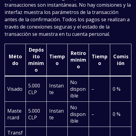
transacciones son instantáneas. No hay comisiones y la
interfaz muestra los parámetros de la transacción
antes de la confirmación. Todos los pagos se realizan a
través de conexiones seguras y el estado de la
transacción se muestra en tu cuenta personal.
Depós
Retiro
Méto
ito
Tiemp
Tiemp
Comis
mínim
do
mínim
o
o
ión
o
o
No
5.000
Instan
Visado
dispon
–
0 %
CLP
te
ible
No
Maste
5.000
Instan
dispon
–
0 %
rcard
CLP
te
ible
Transf