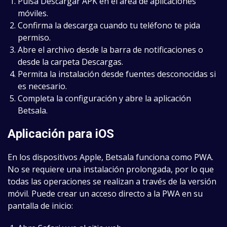
Pulsa Descargar APK en el área de aplicaciones
móviles.
Confirma la descarga cuando tu teléfono te pida
permiso.
Abre el archivo desde la barra de notificaciones o
desde la carpeta Descargas.
Permita la instalación desde fuentes desconocidas si
es necesario.
Completa la configuración y abre la aplicación
Betsala.
Aplicación para iOS
En los dispositivos Apple, Betsala funciona como PWA.
No se requiere una instalación prolongada, por lo que
todas las operaciones se realizan a través de la versión
móvil. Puede crear un acceso directo a la PWA en su
pantalla de inicio: