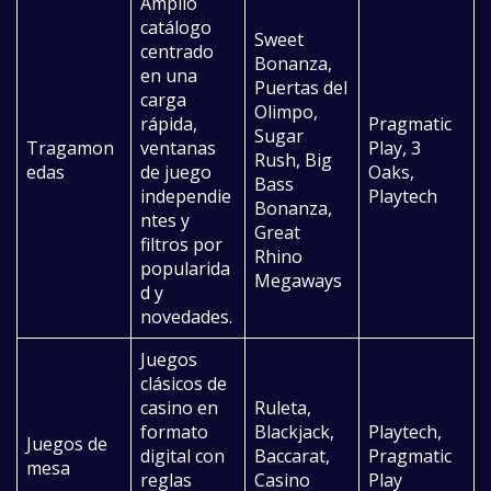
Amplio
catálogo
Sweet
centrado
Bonanza,
en una
Puertas del
carga
Olimpo,
rápida,
Pragmatic
Sugar
Tragamon
ventanas
Play, 3
Rush, Big
edas
de juego
Oaks,
Bass
independie
Playtech
Bonanza,
ntes y
Great
filtros por
Rhino
popularida
Megaways
d y
novedades.
Juegos
clásicos de
casino en
Ruleta,
formato
Blackjack,
Playtech,
Juegos de
digital con
Baccarat,
Pragmatic
mesa
reglas
Casino
Play