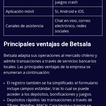
juegos crash
Aplicación móvil
Sí, Android e iOS.
Chat en vivo, correo
Canales de asistencia
electrónico, redes
sociales
Principales ventajas de Betsala
Betsala adapta sus operaciones al mercado chileno y
admite transacciones a través de servicios bancarios
locales. Las principales ventajas de la empresa se
enumeran a continuación:
El registro también se ha simplificado: el formulario
incluye campos estándar, tras lo cual se puede
acceder a los depósitos, bonificaciones y juegos.
Depósitos rápidos: las transacciones a través de
TBanc, WebPay, MACH, Caja Vecina y bancos se