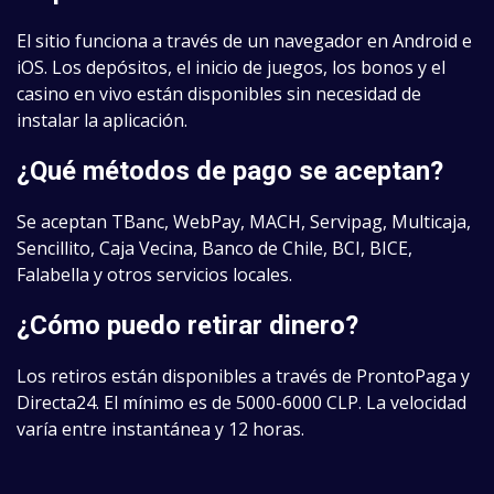
El sitio funciona a través de un navegador en Android e
iOS. Los depósitos, el inicio de juegos, los bonos y el
casino en vivo están disponibles sin necesidad de
instalar la aplicación.
¿Qué métodos de pago se aceptan?
Se aceptan TBanc, WebPay, MACH, Servipag, Multicaja,
Sencillito, Caja Vecina, Banco de Chile, BCI, BICE,
Falabella y otros servicios locales.
¿Cómo puedo retirar dinero?
Los retiros están disponibles a través de ProntoPaga y
Directa24. El mínimo es de 5000-6000 CLP. La velocidad
varía entre instantánea y 12 horas.