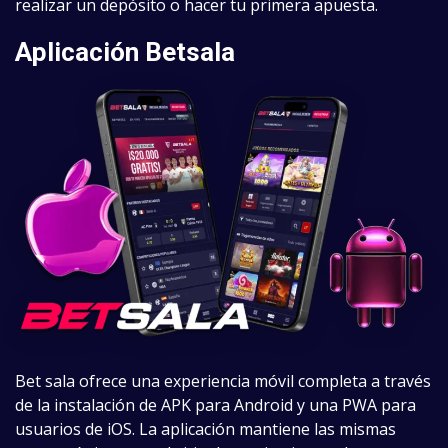
realizar un depósito o hacer tu primera apuesta.
Aplicación Betsala
Bet sala ofrece una experiencia móvil completa a través
de la instalación de APK para Android y una PWA para
usuarios de iOS. La aplicación mantiene las mismas