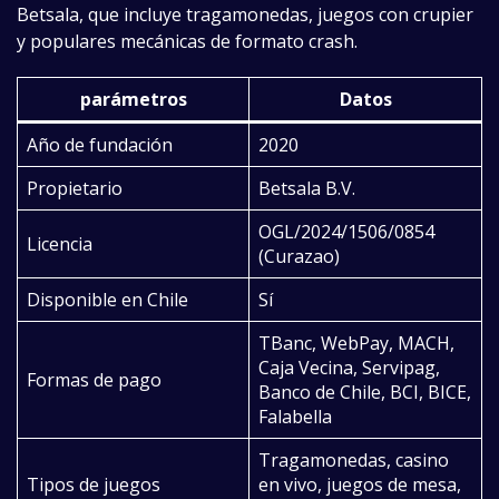
Betsala, que incluye tragamonedas, juegos con crupier
y populares mecánicas de formato crash.
parámetros
Datos
Año de fundación
2020
Propietario
Betsala B.V.
OGL/2024/1506/0854
Licencia
(Curazao)
Disponible en Chile
Sí
TBanc, WebPay, MACH,
Caja Vecina, Servipag,
Formas de pago
Banco de Chile, BCI, BICE,
Falabella
Tragamonedas, casino
Tipos de juegos
en vivo, juegos de mesa,