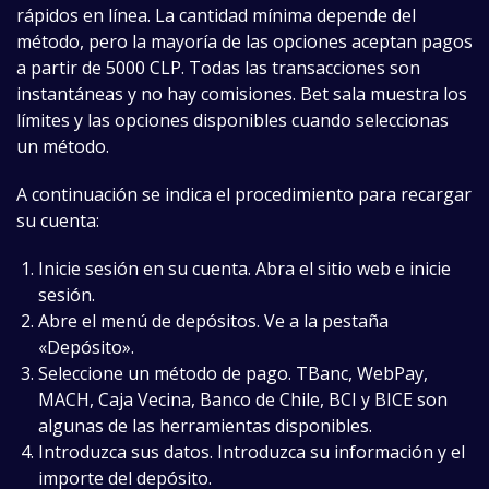
rápidos en línea. La cantidad mínima depende del
método, pero la mayoría de las opciones aceptan pagos
a partir de 5000 CLP. Todas las transacciones son
instantáneas y no hay comisiones. Bet sala muestra los
límites y las opciones disponibles cuando seleccionas
un método.
A continuación se indica el procedimiento para recargar
su cuenta:
Inicie sesión en su cuenta. Abra el sitio web e inicie
sesión.
Abre el menú de depósitos. Ve a la pestaña
«Depósito».
Seleccione un método de pago. TBanc, WebPay,
MACH, Caja Vecina, Banco de Chile, BCI y BICE son
algunas de las herramientas disponibles.
Introduzca sus datos. Introduzca su información y el
importe del depósito.