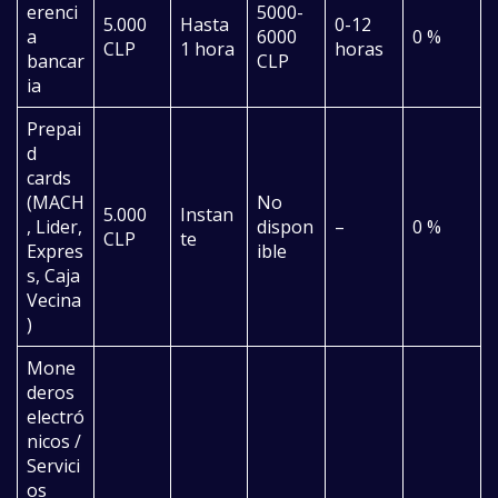
erenci
5000-
5.000
Hasta
0-12
a
6000
0 %
CLP
1 hora
horas
bancar
CLP
ia
Prepai
d
cards
(MACH
No
5.000
Instan
, Lider,
dispon
–
0 %
CLP
te
Expres
ible
s, Caja
Vecina
)
Mone
deros
electró
nicos /
Servici
os