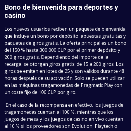
Bono de bienvenida para deportes y
casino
Los nuevos usuarios reciben un paquete de bienvenida
que incluye un bono por depósito, apuestas gratuitas y
paquetes de giros gratis. La oferta principal es un bono
del 150 % hasta 300 000 CLP por el primer depósito y
200 giros gratis. Dependiendo del importe de la
recarga, se otorgan giros gratis: de 15 a 200 giros. Los
giros se emiten en lotes de 25 y son válidos durante 48
horas después de su activación. Solo se pueden utilizar
en las máquinas tragamonedas de Pragmatic Play con
un coste fijo de 100 CLP por giro.
En el caso de la recompensa en efectivo, los juegos de
tragamonedas cuentan al 100 %, mientras que los
juegos de mesa y los juegos de casino en vivo cuentan
al 10 % si los proveedores son Evolution, Playtech o