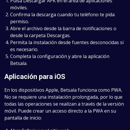
Pulsa Descargar APK en el área de aplicaciones
móviles.
Confirma la descarga cuando tu teléfono te pida
permiso.
Abre el archivo desde la barra de notificaciones o
desde la carpeta Descargas.
Permita la instalación desde fuentes desconocidas si
es necesario.
Completa la configuración y abre la aplicación
Betsala.
Aplicación para iOS
En los dispositivos Apple, Betsala funciona como PWA.
No se requiere una instalación prolongada, por lo que
todas las operaciones se realizan a través de la versión
móvil. Puede crear un acceso directo a la PWA en su
pantalla de inicio: