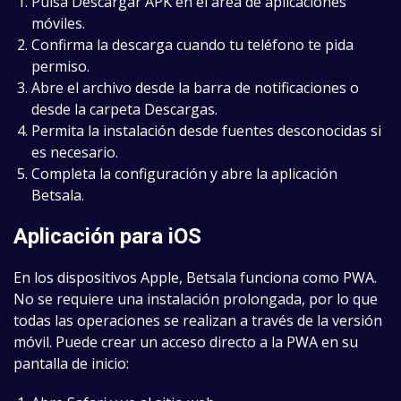
Pulsa Descargar APK en el área de aplicaciones
móviles.
Confirma la descarga cuando tu teléfono te pida
permiso.
Abre el archivo desde la barra de notificaciones o
desde la carpeta Descargas.
Permita la instalación desde fuentes desconocidas si
es necesario.
Completa la configuración y abre la aplicación
Betsala.
Aplicación para iOS
En los dispositivos Apple, Betsala funciona como PWA.
No se requiere una instalación prolongada, por lo que
todas las operaciones se realizan a través de la versión
móvil. Puede crear un acceso directo a la PWA en su
pantalla de inicio: