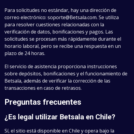
Para solicitudes no estándar, hay una dirección de
correo electrónico:
soporte@Betsala.com
. Se utiliza
para resolver cuestiones relacionadas con la
verificación de datos, bonificaciones y pagos. Las
solicitudes se procesan más rápidamente durante el
horario laboral, pero se recibe una respuesta en un
plazo de 24 horas.
El servicio de asistencia proporciona instrucciones
sobre depósitos, bonificaciones y el funcionamiento de
Betsala, además de verificar la corrección de las
transacciones en caso de retrasos.
Preguntas frecuentes
¿Es legal utilizar Betsala en Chile?
Sí, el sitio está disponible en Chile y opera bajo la