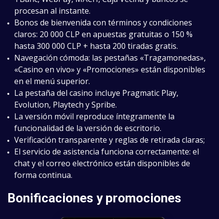
procesan al instante.
Bonos de bienvenida con términos y condiciones
claros: 20 000 CLP en apuestas gratuitas o 150 %
hasta 300 000 CLP + hasta 200 tiradas gratis.
Navegación cómoda: las pestañas «Tragamonedas»,
«Casino en vivo» y «Promociones» están disponibles
en el menú superior.
La pestaña del casino incluye Pragmatic Play,
Evolution, Playtech y Spribe.
La versión móvil reproduce íntegramente la
funcionalidad de la versión de escritorio.
Verificación transparente y reglas de retirada claras;
El servicio de asistencia funciona correctamente: el
chat y el correo electrónico están disponibles de
forma continua.
Bonificaciones y promociones