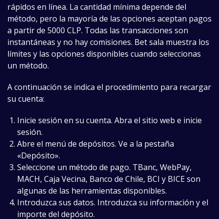
rápidos en línea. La cantidad mínima depende del
método, pero la mayoría de las opciones aceptan pagos
a partir de 5000 CLP. Todas las transacciones son
instantáneas y no hay comisiones. Bet sala muestra los
límites y las opciones disponibles cuando seleccionas
un método.
A continuación se indica el procedimiento para recargar
su cuenta:
Inicie sesión en su cuenta. Abra el sitio web e inicie
sesión.
Abre el menú de depósitos. Ve a la pestaña
«Depósito».
Seleccione un método de pago. TBanc, WebPay,
MACH, Caja Vecina, Banco de Chile, BCI y BICE son
algunas de las herramientas disponibles.
Introduzca sus datos. Introduzca su información y el
importe del depósito.