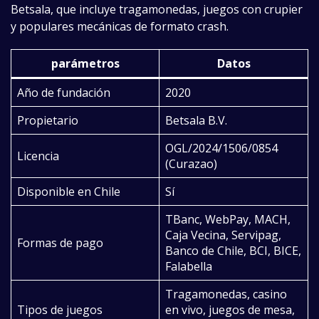
Betsala, que incluye tragamonedas, juegos con crupier
y populares mecánicas de formato crash.
parámetros
Datos
Año de fundación
2020
Propietario
Betsala B.V.
OGL/2024/1506/0854
Licencia
(Curazao)
Disponible en Chile
Sí
TBanc, WebPay, MACH,
Caja Vecina, Servipag,
Formas de pago
Banco de Chile, BCI, BICE,
Falabella
Tragamonedas, casino
Tipos de juegos
en vivo, juegos de mesa,