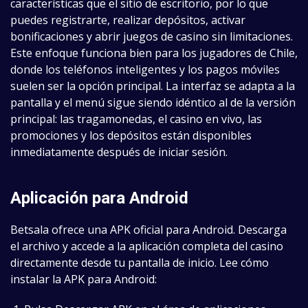
características que el sitio de escritorio, por lo que
puedes registrarte, realizar depósitos, activar
bonificaciones y abrir juegos de casino sin limitaciones.
Este enfoque funciona bien para los jugadores de Chile,
donde los teléfonos inteligentes y los pagos móviles
suelen ser la opción principal. La interfaz se adapta a la
pantalla y el menú sigue siendo idéntico al de la versión
principal: las tragamonedas, el casino en vivo, las
promociones y los depósitos están disponibles
inmediatamente después de iniciar sesión.
Aplicación para Android
Betsala ofrece una APK oficial para Android. Descarga
el archivo y accede a la aplicación completa del casino
directamente desde tu pantalla de inicio. Lee cómo
instalar la APK para Android: