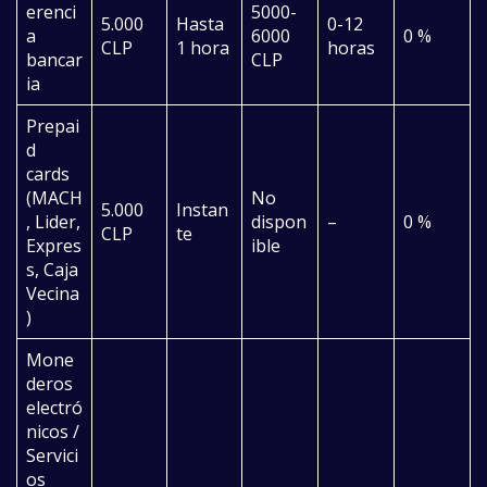
erenci
5000-
5.000
Hasta
0-12
a
6000
0 %
CLP
1 hora
horas
bancar
CLP
ia
Prepai
d
cards
(MACH
No
5.000
Instan
, Lider,
dispon
–
0 %
CLP
te
Expres
ible
s, Caja
Vecina
)
Mone
deros
electró
nicos /
Servici
os