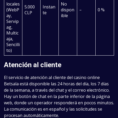
locales
No
5.000
Instan
(WebP
dispon
–
0 %
CLP
te
ay,
ible
Servip
ag,
Multic
aja,
Sencilli
to)
Atención al cliente
El servicio de atención al cliente del casino online
Betsala está disponible las 24 horas del día, los 7 días
de la semana, a través del chat y el correo electrónico.
Hay un botón de chat en la parte inferior de la página
web, donde un operador responderá en pocos minutos.
La comunicación es en español y las solicitudes se
procesan automáticamente.