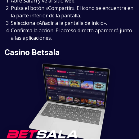
Abre Safari y ve al sitio web.
Pulsa el botón «Compartir». El icono se encuentra en
la parte inferior de la pantalla.
Selecciona «Añadir a la pantalla de inicio».
Confirma la acción. El acceso directo aparecerá junto
a las aplicaciones.
Casino Betsala