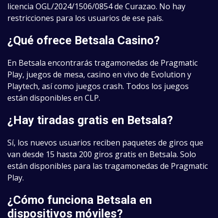
licencia OGL/2024/1506/0854 de Curazao. No hay
restricciones para los usuarios de ese país.
¿Qué ofrece Betsala Casino?
En Betsala encontrarás tragamonedas de Pragmatic
Play, juegos de mesa, casino en vivo de Evolution y
Playtech, así como juegos crash. Todos los juegos
están disponibles en CLP.
¿Hay tiradas gratis en Betsala?
Sí, los nuevos usuarios reciben paquetes de giros que
van desde 15 hasta 200 giros gratis en Betsala. Solo
están disponibles para las tragamonedas de Pragmatic
Play.
¿Cómo funciona Betsala en
dispositivos móviles?