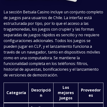
La sección Betsala Casino incluye un conjunto completo
de juegos para usuarios de Chile. La interfaz está
estructurada por tipo, por lo que el acceso a las
tragamonedas, los juegos con crupier y las formas
separadas de juegos rápidos es sencillo y no requiere
configuraciones adicionales. Todos los juegos se
pueden jugar en CLP, y el lanzamiento funciona a
través de un navegador, tanto en dispositivos móviles
como en una computadora. Se mantiene la
funcionalidad completa en los teléfonos: filtros,
historial de apuestas, bonificaciones y el lanzamiento
de versiones de demostración.
Los
Descripció
Proveedor
Categoría
mejores
n
es
juegos