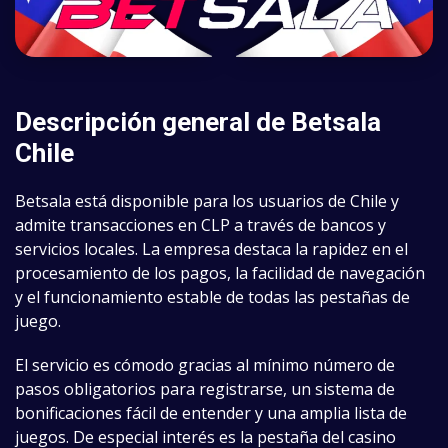
Descripción general de Betsala
Chile
Betsala está disponible para los usuarios de Chile y
admite transacciones en CLP a través de bancos y
servicios locales. La empresa destaca la rapidez en el
procesamiento de los pagos, la facilidad de navegación
y el funcionamiento estable de todas las pestañas de
juego.
El servicio es cómodo gracias al mínimo número de
pasos obligatorios para registrarse, un sistema de
bonificaciones fácil de entender y una amplia lista de
juegos. De especial interés es la pestaña del casino