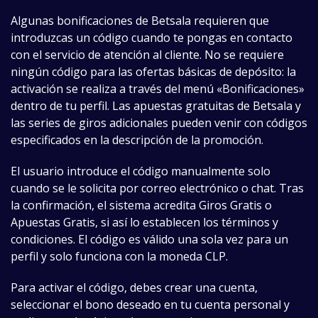
Algunas bonificaciones de Betsala requieren que
introduzcas un código cuando te pongas en contacto
con el servicio de atención al cliente. No se requiere
ningún código para las ofertas básicas de depósito: la
activación se realiza a través del menú «Bonificaciones»
dentro de tu perfil. Las apuestas gratuitas de Betsala y
las series de giros adicionales pueden venir con códigos
especificados en la descripción de la promoción.
El usuario introduce el código manualmente solo
cuando se le solicita por correo electrónico o chat. Tras
la confirmación, el sistema acredita Giros Gratis o
Apuestas Gratis, si así lo establecen los términos y
condiciones. El código es válido una sola vez para un
perfil y solo funciona con la moneda CLP.
Para activar el código, debes crear una cuenta,
seleccionar el bono deseado en tu cuenta personal y