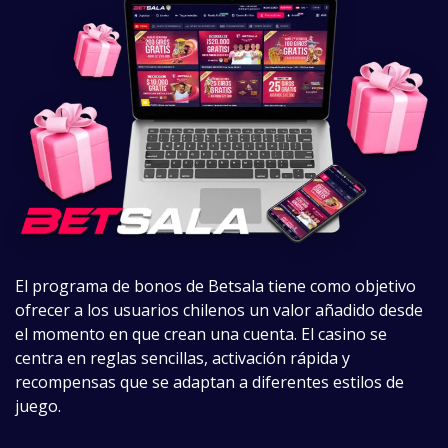
El programa de bonos de Betsala tiene como objetivo
ofrecer a los usuarios chilenos un valor añadido desde
el momento en que crean una cuenta. El casino se
centra en reglas sencillas, activación rápida y
recompensas que se adaptan a diferentes estilos de
juego.