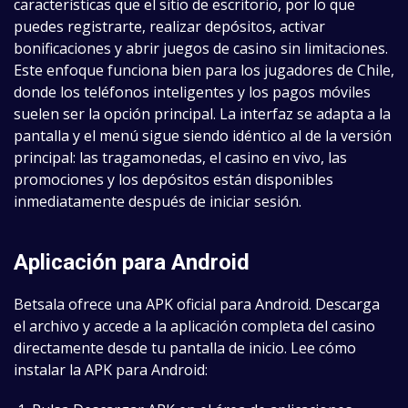
características que el sitio de escritorio, por lo que
puedes registrarte, realizar depósitos, activar
bonificaciones y abrir juegos de casino sin limitaciones.
Este enfoque funciona bien para los jugadores de Chile,
donde los teléfonos inteligentes y los pagos móviles
suelen ser la opción principal. La interfaz se adapta a la
pantalla y el menú sigue siendo idéntico al de la versión
principal: las tragamonedas, el casino en vivo, las
promociones y los depósitos están disponibles
inmediatamente después de iniciar sesión.
Aplicación para Android
Betsala ofrece una APK oficial para Android. Descarga
el archivo y accede a la aplicación completa del casino
directamente desde tu pantalla de inicio. Lee cómo
instalar la APK para Android: