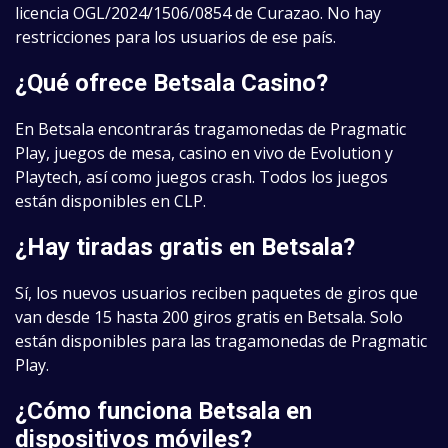
licencia OGL/2024/1506/0854 de Curazao. No hay
restricciones para los usuarios de ese país.
¿Qué ofrece Betsala Casino?
En Betsala encontrarás tragamonedas de Pragmatic
Play, juegos de mesa, casino en vivo de Evolution y
Playtech, así como juegos crash. Todos los juegos
están disponibles en CLP.
¿Hay tiradas gratis en Betsala?
Sí, los nuevos usuarios reciben paquetes de giros que
van desde 15 hasta 200 giros gratis en Betsala. Solo
están disponibles para las tragamonedas de Pragmatic
Play.
¿Cómo funciona Betsala en
dispositivos móviles?