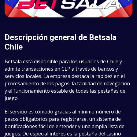
Descripción general de Betsala
Chile
Betsala está disponible para los usuarios de Chile y
admite transacciones en CLP a través de bancos y
servicios locales. La empresa destaca la rapidez en el
procesamiento de los pagos, la facilidad de navegación
y el funcionamiento estable de todas las pestañas de
juego.
El servicio es cómodo gracias al mínimo número de
pasos obligatorios para registrarse, un sistema de
bonificaciones fácil de entender y una amplia lista de
juegos. De especial interés es la pestaña del casino