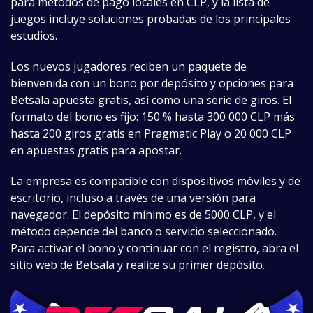
para métodos de pago locales en CLP, y la lista de
juegos incluye soluciones probadas de los principales
estudios.
Los nuevos jugadores reciben un paquete de
bienvenida con un bono por depósito y opciones para
Betsala apuesta gratis, así como una serie de giros. El
formato del bono es fijo: 150 % hasta 300 000 CLP más
hasta 200 giros gratis en Pragmatic Play o 20 000 CLP
en apuestas gratis para apostar.
La empresa es compatible con dispositivos móviles y de
escritorio, incluso a través de una versión para
navegador. El depósito mínimo es de 5000 CLP, y el
método depende del banco o servicio seleccionado.
Para activar el bono y continuar con el registro, abra el
sitio web de Betsala y realice su primer depósito.