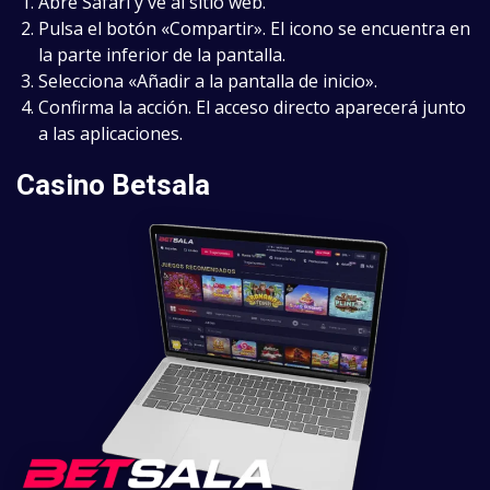
Abre Safari y ve al sitio web.
Pulsa el botón «Compartir». El icono se encuentra en
la parte inferior de la pantalla.
Selecciona «Añadir a la pantalla de inicio».
Confirma la acción. El acceso directo aparecerá junto
a las aplicaciones.
Casino Betsala