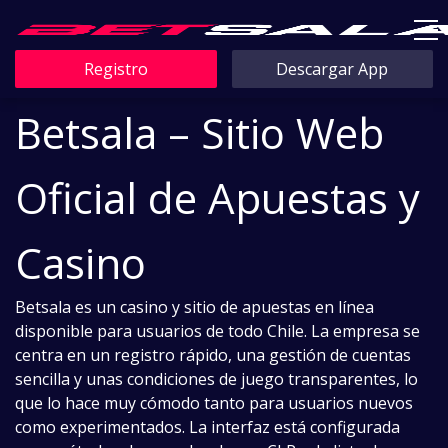
Registro
Descargar App
Betsala – Sitio Web
Oficial de Apuestas y
Casino
Betsala es un casino y sitio de apuestas en línea
disponible para usuarios de todo Chile. La empresa se
centra en un registro rápido, una gestión de cuentas
sencilla y unas condiciones de juego transparentes, lo
que lo hace muy cómodo tanto para usuarios nuevos
como experimentados. La interfaz está configurada