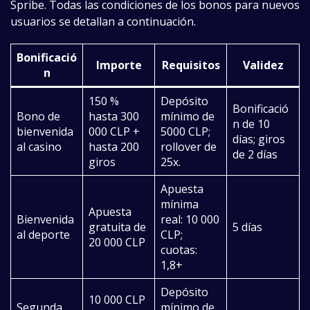
Spribe. Todas las condiciones de los bonos para nuevos
usuarios se detallan a continuación.
Bonificació
Importe
Requisitos
Validez
n
150 %
Depósito
Bonificació
Bono de
hasta 300
mínimo de
n de 10
bienvenida
000 CLP +
5000 CLP;
días; giros
al casino
hasta 200
rollover de
de 2 días
giros
25x.
Apuesta
mínima
Apuesta
Bienvenida
real: 10 000
gratuita de
5 días
al deporte
CLP;
20 000 CLP
cuotas:
1,8+
Depósito
10 000 CLP
Segunda
mínimo de