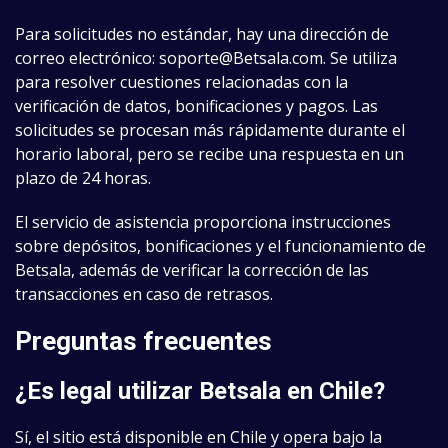
Para solicitudes no estándar, hay una dirección de
correo electrónico:
soporte@Betsala.com
. Se utiliza
para resolver cuestiones relacionadas con la
verificación de datos, bonificaciones y pagos. Las
solicitudes se procesan más rápidamente durante el
horario laboral, pero se recibe una respuesta en un
plazo de 24 horas.
El servicio de asistencia proporciona instrucciones
sobre depósitos, bonificaciones y el funcionamiento de
Betsala, además de verificar la corrección de las
transacciones en caso de retrasos.
Preguntas frecuentes
¿Es legal utilizar Betsala en Chile?
Sí, el sitio está disponible en Chile y opera bajo la