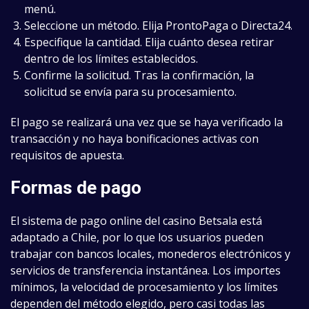
menú.
Seleccione un método. Elija ProntoPaga o Directa24.
Especifique la cantidad. Elija cuánto desea retirar
dentro de los límites establecidos.
Confirme la solicitud. Tras la confirmación, la
solicitud se envía para su procesamiento.
El pago se realizará una vez que se haya verificado la
transacción y no haya bonificaciones activas con
requisitos de apuesta.
Formas de pago
El sistema de pago online del casino Betsala está
adaptado a Chile, por lo que los usuarios pueden
trabajar con bancos locales, monederos electrónicos y
servicios de transferencia instantánea. Los importes
mínimos, la velocidad de procesamiento y los límites
dependen del método elegido, pero casi todas las