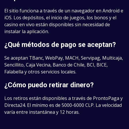
El sitio funciona a través de un navegador en Android e
iOS. Los depósitos, el inicio de juegos, los bonos y el
casino en vivo están disponibles sin necesidad de
instalar la aplicación.
¿Qué métodos de pago se aceptan?
Se aceptan TBanc, WebPay, MACH, Servipag, Multicaja,
Sencillito, Caja Vecina, Banco de Chile, BCI, BICE,
Falabella y otros servicios locales.
¿Cómo puedo retirar dinero?
Los retiros están disponibles a través de ProntoPaga y
Directa24. El mínimo es de 5000-6000 CLP. La velocidad
varía entre instantánea y 12 horas.