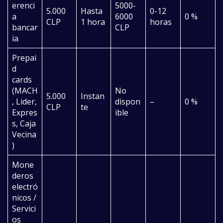
erenci
5000-
5.000
Hasta
0-12
a
6000
0 %
CLP
1 hora
horas
bancar
CLP
ia
Prepai
d
cards
(MACH
No
5.000
Instan
, Lider,
dispon
–
0 %
CLP
te
Expres
ible
s, Caja
Vecina
)
Mone
deros
electró
nicos /
Servici
os