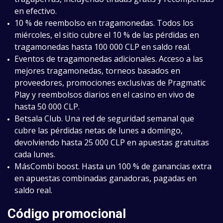
en efectivo.
10 % de reembolso en tragamonedas. Todos los
miércoles, el sitio cubre el 10 % de las pérdidas en
tragamonedas hasta 100 000 CLP en saldo real.
Eventos de tragamonedas adicionales. Acceso a las
mejores tragamonedas, torneos basados en
proveedores, promociones exclusivas de Pragmatic
Play y reembolsos diarios en el casino en vivo de
hasta 50 000 CLP.
Betsala Club. Una red de seguridad semanal que
cubre las pérdidas netas de lunes a domingo,
devolviendo hasta 25 000 CLP en apuestas gratuitas
cada lunes.
MásCombi boost. Hasta un 100 % de ganancias extra
en apuestas combinadas ganadoras, pagadas en
saldo real.
Código promocional