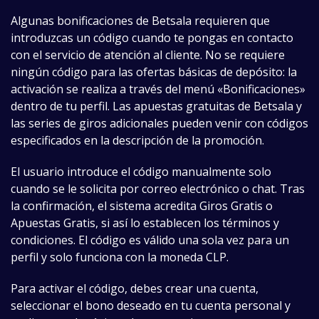
Algunas bonificaciones de Betsala requieren que
introduzcas un código cuando te pongas en contacto
con el servicio de atención al cliente. No se requiere
ningún código para las ofertas básicas de depósito: la
activación se realiza a través del menú «Bonificaciones»
dentro de tu perfil. Las apuestas gratuitas de Betsala y
las series de giros adicionales pueden venir con códigos
especificados en la descripción de la promoción.
El usuario introduce el código manualmente solo
cuando se le solicita por correo electrónico o chat. Tras
la confirmación, el sistema acredita Giros Gratis o
Apuestas Gratis, si así lo establecen los términos y
condiciones. El código es válido una sola vez para un
perfil y solo funciona con la moneda CLP.
Para activar el código, debes crear una cuenta,
seleccionar el bono deseado en tu cuenta personal y