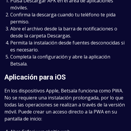
Pulsa Descargar APK en el área de aplicaciones
móviles.
Confirma la descarga cuando tu teléfono te pida
permiso.
Abre el archivo desde la barra de notificaciones o
desde la carpeta Descargas.
Permita la instalación desde fuentes desconocidas si
es necesario.
Completa la configuración y abre la aplicación
Betsala.
Aplicación para iOS
En los dispositivos Apple, Betsala funciona como PWA.
No se requiere una instalación prolongada, por lo que
todas las operaciones se realizan a través de la versión
móvil. Puede crear un acceso directo a la PWA en su
pantalla de inicio: