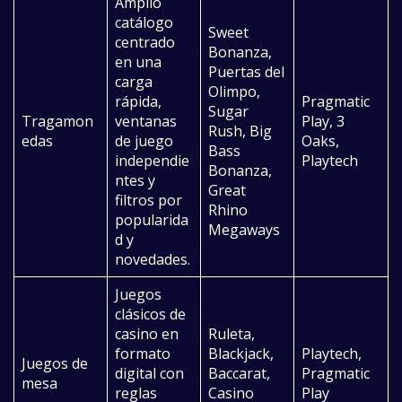
Amplio
catálogo
Sweet
centrado
Bonanza,
en una
Puertas del
carga
Olimpo,
rápida,
Pragmatic
Sugar
Tragamon
ventanas
Play, 3
Rush, Big
edas
de juego
Oaks,
Bass
independie
Playtech
Bonanza,
ntes y
Great
filtros por
Rhino
popularida
Megaways
d y
novedades.
Juegos
clásicos de
casino en
Ruleta,
formato
Blackjack,
Playtech,
Juegos de
digital con
Baccarat,
Pragmatic
mesa
reglas
Casino
Play