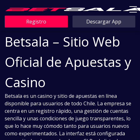
Registro
Descargar App
Betsala – Sitio Web
Oficial de Apuestas y
Casino
Betsala es un casino y sitio de apuestas en línea
disponible para usuarios de todo Chile. La empresa se
centra en un registro rápido, una gestión de cuentas
sencilla y unas condiciones de juego transparentes, lo
que lo hace muy cómodo tanto para usuarios nuevos
como experimentados. La interfaz está configurada