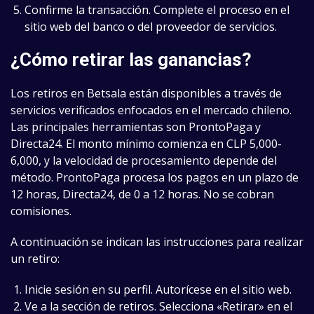
Confirme la transacción. Complete el proceso en el
sitio web del banco o del proveedor de servicios.
¿Cómo retirar las ganancias?
Los retiros en Betsala están disponibles a través de
servicios verificados enfocados en el mercado chileno.
Las principales herramientas son ProntoPaga y
Directa24. El monto mínimo comienza en CLP 5,000-
6,000, y la velocidad de procesamiento depende del
método. ProntoPaga procesa los pagos en un plazo de
12 horas, Directa24, de 0 a 12 horas. No se cobran
comisiones.
A continuación se indican las instrucciones para realizar
un retiro:
Inicie sesión en su perfil. Autorícese en el sitio web.
Ve a la sección de retiros. Selecciona «Retirar» en el