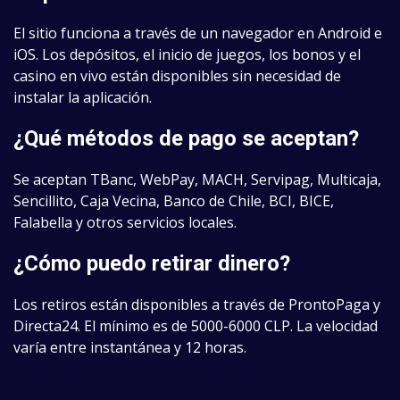
El sitio funciona a través de un navegador en Android e
iOS. Los depósitos, el inicio de juegos, los bonos y el
casino en vivo están disponibles sin necesidad de
instalar la aplicación.
¿Qué métodos de pago se aceptan?
Se aceptan TBanc, WebPay, MACH, Servipag, Multicaja,
Sencillito, Caja Vecina, Banco de Chile, BCI, BICE,
Falabella y otros servicios locales.
¿Cómo puedo retirar dinero?
Los retiros están disponibles a través de ProntoPaga y
Directa24. El mínimo es de 5000-6000 CLP. La velocidad
varía entre instantánea y 12 horas.