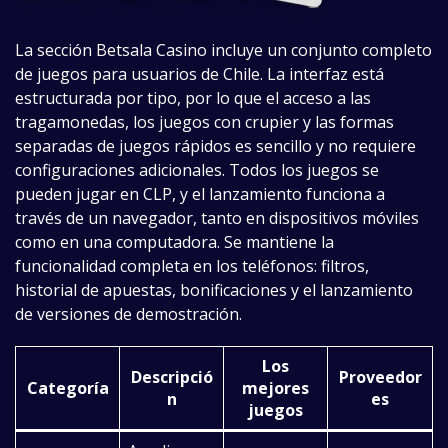
La sección Betsala Casino incluye un conjunto completo
de juegos para usuarios de Chile. La interfaz está
estructurada por tipo, por lo que el acceso a las
tragamonedas, los juegos con crupier y las formas
separadas de juegos rápidos es sencillo y no requiere
configuraciones adicionales. Todos los juegos se
pueden jugar en CLP, y el lanzamiento funciona a
través de un navegador, tanto en dispositivos móviles
como en una computadora. Se mantiene la
funcionalidad completa en los teléfonos: filtros,
historial de apuestas, bonificaciones y el lanzamiento
de versiones de demostración.
Los
Descripció
Proveedor
Categoría
mejores
n
es
juegos