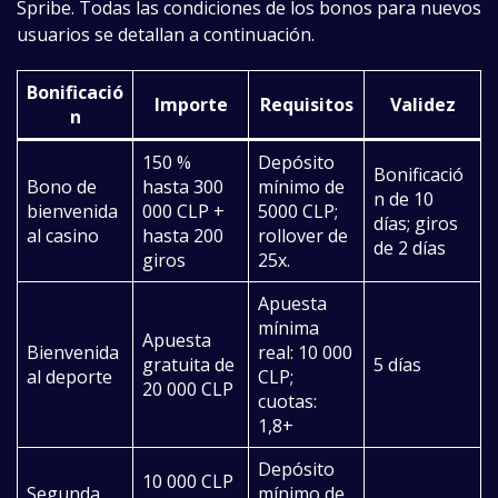
Spribe. Todas las condiciones de los bonos para nuevos
usuarios se detallan a continuación.
Bonificació
Importe
Requisitos
Validez
n
150 %
Depósito
Bonificació
Bono de
hasta 300
mínimo de
n de 10
bienvenida
000 CLP +
5000 CLP;
días; giros
al casino
hasta 200
rollover de
de 2 días
giros
25x.
Apuesta
mínima
Apuesta
Bienvenida
real: 10 000
gratuita de
5 días
al deporte
CLP;
20 000 CLP
cuotas:
1,8+
Depósito
10 000 CLP
Segunda
mínimo de