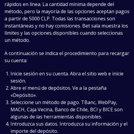
rápidos en línea. La cantidad mínima depende del
método, pero la mayoría de las opciones aceptan pagos
a partir de 5000 CLP. Todas las transacciones son
instantáneas y no hay comisiones. Bet sala muestra los
límites y las opciones disponibles cuando seleccionas
un método.
A continuación se indica el procedimiento para recargar
su cuenta:
Inicie sesión en su cuenta. Abra el sitio web e inicie
sesión.
Abre el menú de depósitos. Ve a la pestaña
«Depósito».
Seleccione un método de pago. TBanc, WebPay,
MACH, Caja Vecina, Banco de Chile, BCI y BICE son
algunas de las herramientas disponibles.
Introduzca sus datos. Introduzca su información y el
importe del depósito.