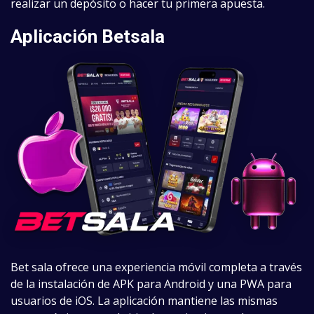
realizar un depósito o hacer tu primera apuesta.
Aplicación Betsala
Bet sala ofrece una experiencia móvil completa a través
de la instalación de APK para Android y una PWA para
usuarios de iOS. La aplicación mantiene las mismas