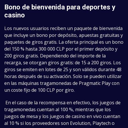
Bono de bienvenida para deportes y
casino
Los nuevos usuarios reciben un paquete de bienvenida
que incluye un bono por depósito, apuestas gratuitas y
paquetes de giros gratis. La oferta principal es un bono
del 150 % hasta 300 000 CLP por el primer depósito y
200 giros gratis. Dependiendo del importe de la
recarga, se otorgan giros gratis: de 15 a 200 giros. Los
giros se emiten en lotes de 25 y son válidos durante 48
horas después de su activación. Solo se pueden utilizar
en las máquinas tragamonedas de Pragmatic Play con
un coste fijo de 100 CLP por giro.
En el caso de la recompensa en efectivo, los juegos de
tragamonedas cuentan al 100 %, mientras que los
juegos de mesa y los juegos de casino en vivo cuentan
al 10 % si los proveedores son Evolution, Playtech o