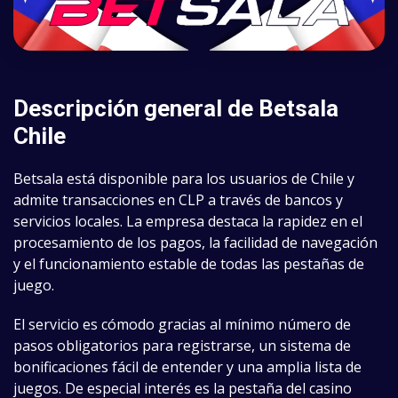
Descripción general de Betsala
Chile
Betsala está disponible para los usuarios de Chile y
admite transacciones en CLP a través de bancos y
servicios locales. La empresa destaca la rapidez en el
procesamiento de los pagos, la facilidad de navegación
y el funcionamiento estable de todas las pestañas de
juego.
El servicio es cómodo gracias al mínimo número de
pasos obligatorios para registrarse, un sistema de
bonificaciones fácil de entender y una amplia lista de
juegos. De especial interés es la pestaña del casino