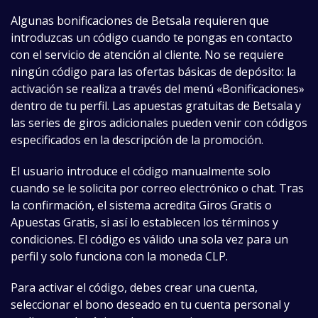
Algunas bonificaciones de Betsala requieren que
introduzcas un código cuando te pongas en contacto
con el servicio de atención al cliente. No se requiere
ningún código para las ofertas básicas de depósito: la
activación se realiza a través del menú «Bonificaciones»
dentro de tu perfil. Las apuestas gratuitas de Betsala y
las series de giros adicionales pueden venir con códigos
especificados en la descripción de la promoción.
El usuario introduce el código manualmente solo
cuando se le solicita por correo electrónico o chat. Tras
la confirmación, el sistema acredita Giros Gratis o
Apuestas Gratis, si así lo establecen los términos y
condiciones. El código es válido una sola vez para un
perfil y solo funciona con la moneda CLP.
Para activar el código, debes crear una cuenta,
seleccionar el bono deseado en tu cuenta personal y