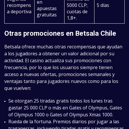
en
recompens
5000 CLP;
5 días
apuestas
a deportiva
cuotas de
gratuitas
1,8+.
Otras promociones en Betsala Chile
Betsala ofrece muchas otras recompensas que ayudan
a los jugadores a obtener un valor adicional por su
actividad. El casino actualiza sus promociones con
frecuencia, por lo que los usuarios siempre tienen
acceso a nuevas ofertas, promociones semanales y
ventajas tanto para jugadores nuevos como para los
que vuelven:
Se otorgan 25 tiradas gratis todos los lunes tras
gastar 25 000 CLP o más en Gates of Olympus, Gates
of Olympus 1000 o Gates of Olympus Xmas 1000.
Rueda de la fortuna. Premios diarios por jugar a las
tragaperras, incluyendo tiradas gratis y recompensas